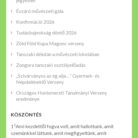
jegyében
Évzáró művészeti gála
Konfirmáció 2026
Tudásbajnokság döntő 2026
Zöld Föld Kupa Magonc verseny
Tanszaki délután a művészeti iskolában
Zongora tanszaki osztályelőadás
„Szivárványos az ég alja…” Gyermek- és
Népdaléneklő Verseny
Országos Honismereti Tanulmányi Verseny
eredménye
KÖSZÖNTÉS
1
1
Ami kezdettől fogva volt, amit hallottunk, amit
szemünkkel láttunk, amit megfigyeltünk, amit