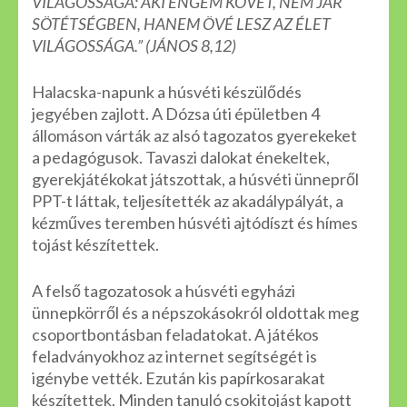
VILÁGOSSÁGA: AKI ENGEM KÖVET, NEM JÁR
SÖTÉTSÉGBEN, HANEM ÖVÉ LESZ AZ ÉLET
VILÁGOSSÁGA.” (JÁNOS 8,12)
Halacska-napunk a húsvéti készülődés
jegyében zajlott. A Dózsa úti épületben 4
állomáson várták az alsó tagozatos gyerekeket
a pedagógusok. Tavaszi dalokat énekeltek,
gyerekjátékokat játszottak, a húsvéti ünnepről
PPT-t láttak, teljesítették az akadálypályát, a
kézműves teremben húsvéti ajtódíszt és hímes
tojást készítettek.
A felső tagozatosok a húsvéti egyházi
ünnepkörről és a népszokásokról oldottak meg
csoportbontásban feladatokat. A játékos
feladványokhoz az internet segítségét is
igénybe vették. Ezután kis papírkosarakat
készítettek. Minden tanuló csokitojást kapott