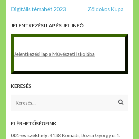
Bejegyzés
Digitális témahét 2023
Zöldokos Kupa
navigáció
JELENTKEZÉSI LAP ÉS JEL.INFÓ
Jelentkezési lap a Művészeti Iskolába
KERESÉS
Keresés:
ELÉRHETŐSÉGEINK
001-es székhely:
4138 Komádi, Dózsa György u. 1.