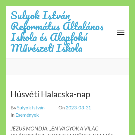
Skip
Sulyok István
to
Református Általános
content
(Press
Iskola és Alapfokú
Enter)
Művészeti Iskola
Húsvéti Halacska-nap
By
Sulyok István
On
2023-03-31
In
Események
JÉZUS MONDJA: „ÉN VAGYOK A VILÁG