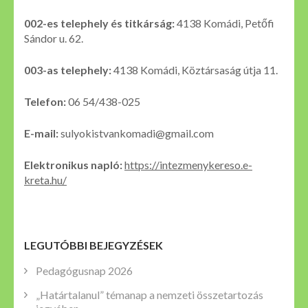
002-es telephely és titkárság:
4138 Komádi, Petőfi
Sándor u. 62.
003-as telephely:
4138 Komádi, Köztársaság útja 11.
Telefon:
06 54/438-025
E-mail:
sulyokistvankomadi@gmail.com
Elektronikus napló:
https://intezmenykereso.e-
kreta.hu/
LEGUTÓBBI BEJEGYZÉSEK
Pedagógusnap 2026
„Határtalanul” témanap a nemzeti összetartozás