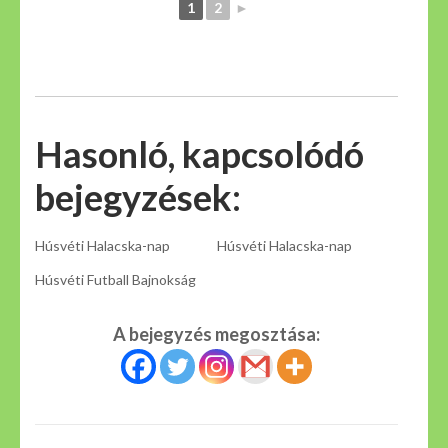
1
2
►
Hasonló, kapcsolódó
bejegyzések:
Húsvéti Halacska-nap
Húsvéti Halacska-nap
Húsvéti Futball Bajnokság
A bejegyzés megosztása: