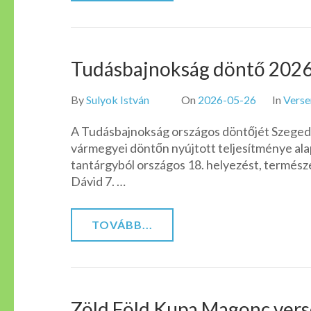
Tudásbajnokság döntő 202
By
Sulyok István
On
2026-05-26
In
Verse
A Tudásbajnokság országos döntőjét Szegeden
vármegyei döntőn nyújtott teljesítménye ala
tantárgyból országos 18. helyezést, természe
Dávid 7. …
TOVÁBB...
Zöld Föld Kupa Magonc ver