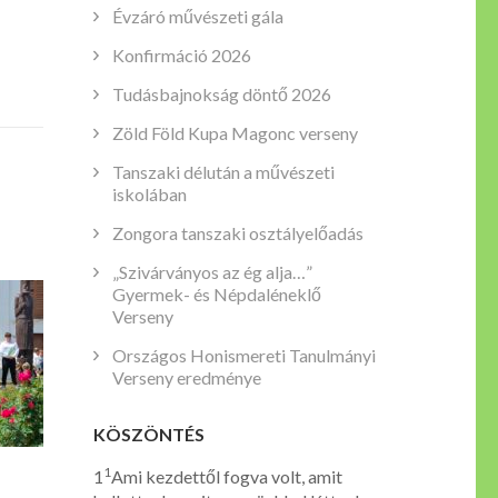
Évzáró művészeti gála
Konfirmáció 2026
Tudásbajnokság döntő 2026
Zöld Föld Kupa Magonc verseny
Tanszaki délután a művészeti
iskolában
Zongora tanszaki osztályelőadás
„Szivárványos az ég alja…”
Gyermek- és Népdaléneklő
Verseny
Országos Honismereti Tanulmányi
Verseny eredménye
KÖSZÖNTÉS
1
1
Ami kezdettől fogva volt, amit