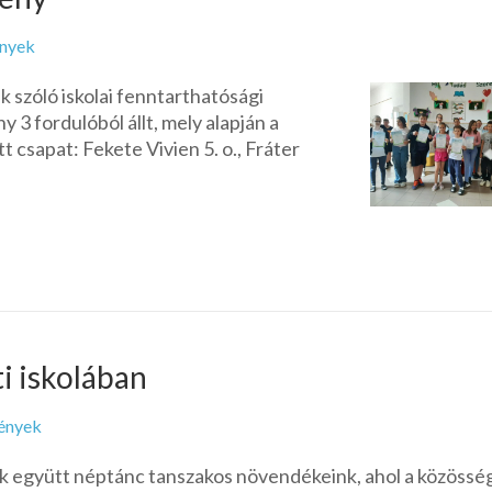
nyek
 szóló iskolai fenntarthatósági
 3 fordulóból állt, mely alapján a
 csapat: Fekete Vivien 5. o., Fráter
i iskolában
ények
ek együtt néptánc tanszakos növendékeink, ahol a közössé