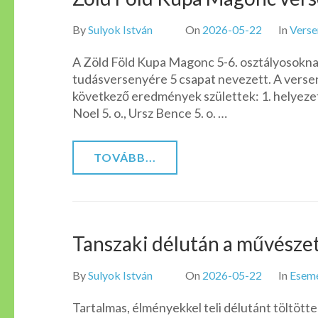
By
Sulyok István
On
2026-05-22
In
Verse
A Zöld Föld Kupa Magonc 5-6. osztályosoknak
tudásversenyére 5 csapat nevezett. A verseny
következő eredmények születtek: 1. helyezett
Noel 5. o., Ursz Bence 5. o. …
TOVÁBB...
Tanszaki délután a művészet
By
Sulyok István
On
2026-05-22
In
Esem
Tartalmas, élményekkel teli délutánt töltött