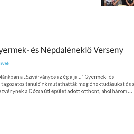
 Gyermek- és Népdaléneklő Verseny
nyek
lánkban a „Szivárványos az ég alja…” Gyermek- és
ő tagozatos tanulóink mutathatták meg énektudásukat és 
ezvénynek a Dózsa úti épület adott otthont, ahol három …