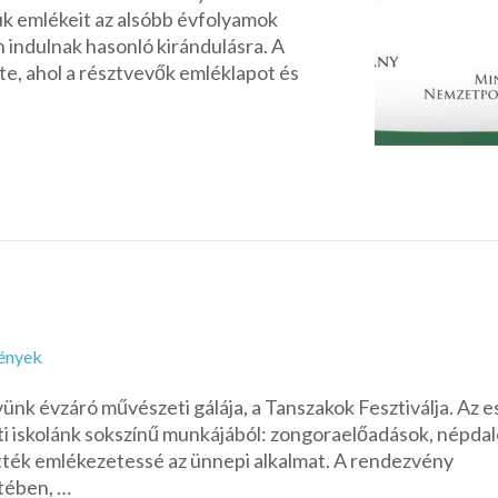
uk emlékeit az alsóbb évfolyamok
 indulnak hasonló kirándulásra. A
te, ahol a résztvevők emléklapot és
ények
nk évzáró művészeti gálája, a Tanszakok Fesztiválja. Az e
ti iskolánk sokszínű munkájából: zongoraelőadások, népdal
tték emlékezetessé az ünnepi alkalmat. A rendezvény
tében, …