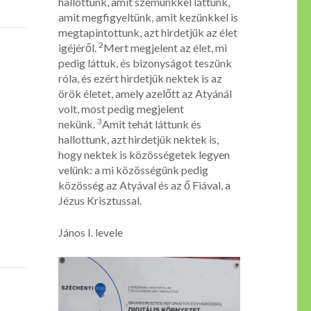
hallottunk, amit szemünkkel láttunk,
amit megfigyeltünk, amit kezünkkel is
megtapintottunk, azt hirdetjük az élet
2
igéjéről.
Mert megjelent az élet, mi
pedig láttuk, és bizonyságot teszünk
róla, és ezért hirdetjük nektek is az
örök életet, amely azelőtt az Atyánál
volt, most pedig megjelent
3
nekünk.
Amit tehát láttunk és
hallottunk, azt hirdetjük nektek is,
hogy nektek is közösségetek legyen
velünk: a mi közösségünk pedig
közösség az Atyával és az ő Fiával, a
Jézus Krisztussal.
János I. levele