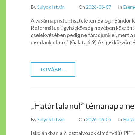
By
Sulyok István
On
2026-06-07
In
Esem
A vasárnapi istentiszteleten Balogh Sándor l
Református Egyházközség nevében köszöntö
cselekvésében pedig ne fáradjunk el, mert a
nem lankadunk.” (Galata 6:9) Az igei köszönté
TOVÁBB...
„Határtalanul” témanap a n
By
Sulyok István
On
2026-06-05
In
Határ
Iskolánkban a 7. osztályosok élménydús PPT