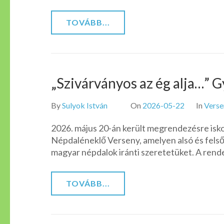
TOVÁBB...
„Szivárványos az ég alja…”
By
Sulyok István
On
2026-05-22
In
Verse
2026. május 20-án került megrendezésre isko
Népdaléneklő Verseny, amelyen alsó és fels
magyar népdalok iránti szeretetüket. A rend
TOVÁBB...