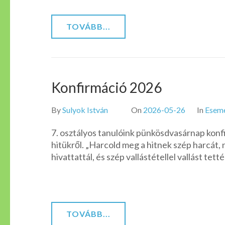
TOVÁBB...
Konfirmáció 2026
By
Sulyok István
On
2026-05-26
In
Esem
7. osztályos tanulóink pünkösdvasárnap konf
hitükről. „Harcold meg a hitnek szép harcát, 
hivattattál, és szép vallástétellel vallást tet
TOVÁBB...