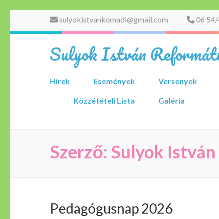
Skip
sulyokistvankomadi@gmail.com
06 54/
to
content
Sulyok István Reformátu
(Press
Enter)
Hírek
Események
Versenyek
Közzétételi Lista
Galéria
Szerző:
Sulyok István
Pedagógusnap 2026