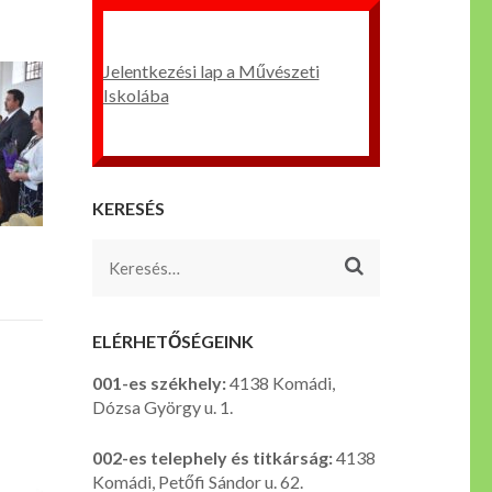
Jelentkezési lap a Művészeti
Iskolába
KERESÉS
Keresés:
ELÉRHETŐSÉGEINK
001-es székhely:
4138 Komádi,
Dózsa György u. 1.
002-es telephely és titkárság:
4138
Komádi, Petőfi Sándor u. 62.