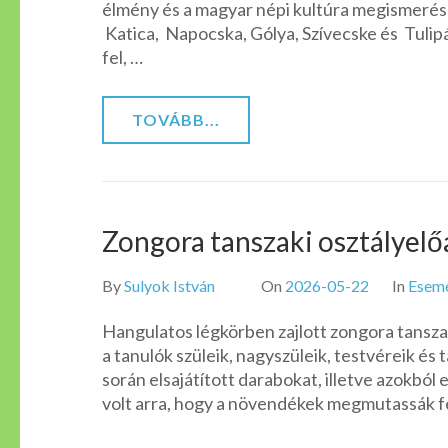
élmény és a magyar népi kultúra megismerés
Katica, Napocska, Gólya, Szívecske és Tuli
fel, …
TOVÁBB...
Zongora tanszaki osztályelő
By
Sulyok István
On
2026-05-22
In
Esem
Hangulatos légkörben zajlott zongora tansz
a tanulók szüleik, nagyszüleik, testvéreik és 
során elsajátított darabokat, illetve azokból
volt arra, hogy a növendékek megmutassák f