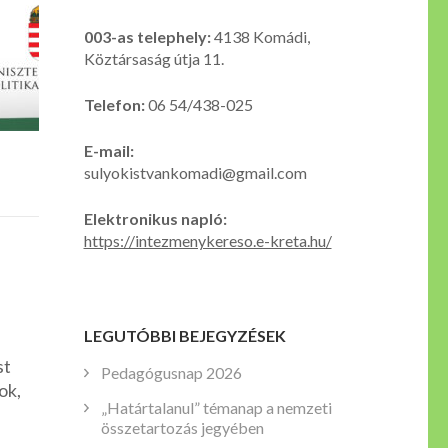
003-as telephely:
4138 Komádi,
Köztársaság útja 11.
Telefon:
06 54/438-025
E-mail:
sulyokistvankomadi@gmail.com
Elektronikus napló:
https://intezmenykereso.e-kreta.hu/
LEGUTÓBBI BEJEGYZÉSEK
st
Pedagógusnap 2026
ok,
„Határtalanul” témanap a nemzeti
összetartozás jegyében