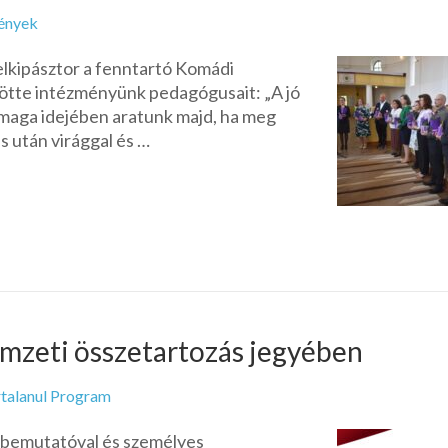
ények
elkipásztor a fenntartó Komádi
tte intézményünk pedagógusait: „A jó
 maga idejében aratunk majd, ha meg
s után virággal és …
emzeti összetartozás jegyében
talanul Program
-bemutatóval és személyes