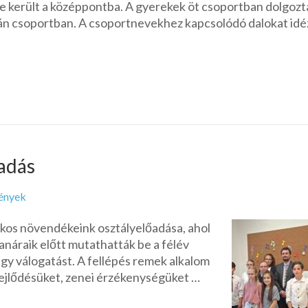
e került a középpontba. A gyerekek öt csoportban dolgozt
pán csoportban. A csoportnevekhez kapcsolódó dalokat idé
adás
ények
akos növendékeink osztályelőadása, ahol
tanáraik előtt mutathatták be a félév
 egy válogatást. A fellépés remek alkalom
ejlődésüket, zenei érzékenységüket …