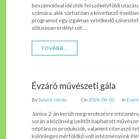
beszámolóval idézték fel székelyföldi utazás
számára, akik várhatóan a következő években
programot egy izgalmas vetélkedő színesítet
stílusosan erdélyi sót …
TOVÁBB...
Évzáró művészeti gála
By
Sulyok István
On
2026-06-02
In
Esem
Június 2-án került megrendezésre intézményü
során a közönség ízelítőt kaphatott művésze
néptáncos produkciók, valamint citeraszó te
különleges mérföldkő volt intézményünk éle