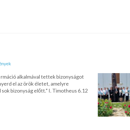
ények
irmáció alkalmával tettek bizonyságot
nyerd el az örök életet, amelyre
tél sok bizonyság előtt.” I. Timotheus 6.12