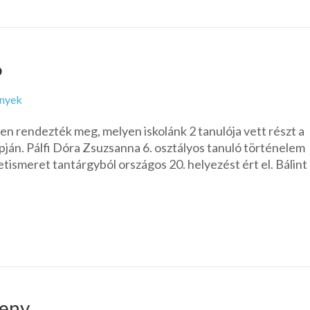
6
nyek
 rendezték meg, melyen iskolánk 2 tanulója vett részt a
pján. Pálfi Dóra Zsuzsanna 6. osztályos tanuló történelem
tismeret tantárgyból országos 20. helyezést ért el. Bálint
seny