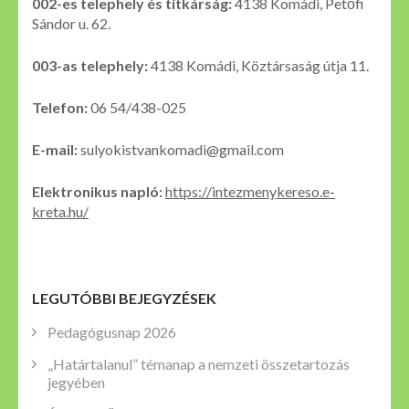
002-es telephely és titkárság:
4138 Komádi, Petőfi
Sándor u. 62.
003-as telephely:
4138 Komádi, Köztársaság útja 11.
Telefon:
06 54/438-025
E-mail:
sulyokistvankomadi@gmail.com
Elektronikus napló:
https://intezmenykereso.e-
kreta.hu/
LEGUTÓBBI BEJEGYZÉSEK
Pedagógusnap 2026
„Határtalanul” témanap a nemzeti összetartozás
jegyében