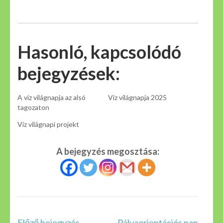
Hasonló, kapcsolódó
bejegyzések:
A víz világnapja az alsó
Víz világnapja 2025
tagozaton
Víz világnapi projekt
A bejegyzés megosztása:
Bejegyzés
Előző bejegyzés
Pályaorientációs nap