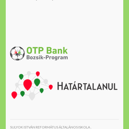
SULYOK ISTVÁN REFORMÁTUS ÁLTALÁNOS ISKOLA .