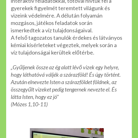
interaktív feladatokkal, totóval hívtuk fel a
gyerekek figyelmét teremtett világunk és
vizeink védelmére. A délután folyamán
mozgásos, játékos feladatok során
ismerkedtek a víz tulajdonságaival.
A felső tagozatos tanulók érdekes és látványos
kémiai kísérleteket végeztek, melyek során a
víz tulajdonságai kerültek előtérbe.
„Gyűljenek össze az ég alatt lévő vizek egy helyre,
hogy láthatóvá váljék a szárazföld! És úgy történt.
Azután elnevezte Isten a szárazföldet földnek, az
összegyűlt vizeket pedig tengernek nevezte el. És
látta Isten, hogy ez jó”
(Mózes 1,10-11)