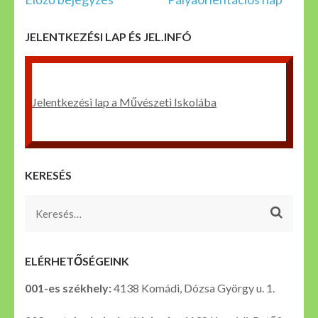
navigáció
JELENTKEZÉSI LAP ÉS JEL.INFÓ
Jelentkezési lap a Művészeti Iskolába
KERESÉS
Keresés:
ELÉRHETŐSÉGEINK
001-es székhely:
4138 Komádi, Dózsa György u. 1.