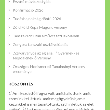
Évzáró művészeti gála
Konfirmáció 2026
Tudásbajnokság döntő 2026
Zöld Föld Kupa Magonc verseny
Tanszaki délután a művészeti iskolában
Zongora tanszaki osztályelőadás
„Szivárványos az ég alja…” Gyermek- és
Népdaléneklő Verseny
Országos Honismereti Tanulmányi Verseny
eredménye
KÖSZÖNTÉS
1
1
Ami kezdettől fogva volt, amit hallottunk, amit
szemünkkel láttunk, amit megfigyeltünk, amit
kezünkkel is megtapintottunk, azt hirdetjük az élet
2
igéjéről.
Mert megjelent az élet, mi pedig láttuk, és