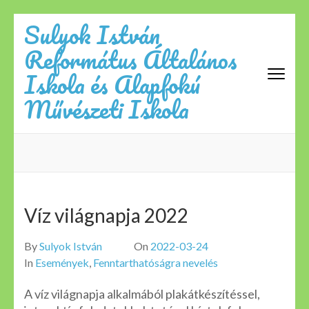
Skip
Sulyok István
to
Református Általános
content
(Press
Iskola és Alapfokú
Enter)
Művészeti Iskola
Víz világnapja 2022
By
Sulyok István
On
2022-03-24
In
Események
,
Fenntarthatóságra nevelés
A víz világnapja alkalmából plakátkészítéssel,