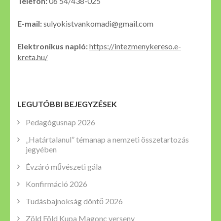
Telefon:
06 54/438-025
E-mail:
sulyokistvankomadi@gmail.com
Elektronikus napló:
https://intezmenykereso.e-
kreta.hu/
LEGUTÓBBI BEJEGYZÉSEK
Pedagógusnap 2026
„Határtalanul” témanap a nemzeti összetartozás
jegyében
Évzáró művészeti gála
Konfirmáció 2026
Tudásbajnokság döntő 2026
Zöld Föld Kupa Magonc verseny