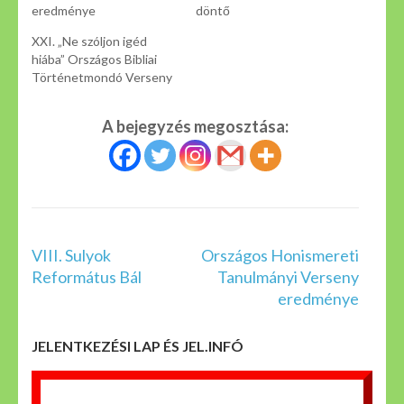
eredménye
döntő
XXI. „Ne szóljon igéd
hiába” Országos Bibliai
Történetmondó Verseny
A bejegyzés megosztása:
Bejegyzés
VIII. Sulyok
Országos Honismereti
navigáció
Református Bál
Tanulmányi Verseny
eredménye
JELENTKEZÉSI LAP ÉS JEL.INFÓ