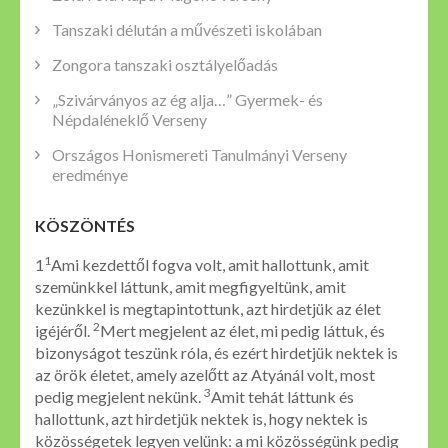
Tanszaki délután a művészeti iskolában
Zongora tanszaki osztályelőadás
„Szivárványos az ég alja…” Gyermek- és
Népdaléneklő Verseny
Országos Honismereti Tanulmányi Verseny
eredménye
KÖSZÖNTÉS
1
1
Ami kezdettől fogva volt, amit hallottunk, amit
szemünkkel láttunk, amit megfigyeltünk, amit
kezünkkel is megtapintottunk, azt hirdetjük az élet
2
igéjéről.
Mert megjelent az élet, mi pedig láttuk, és
bizonyságot teszünk róla, és ezért hirdetjük nektek is
az örök életet, amely azelőtt az Atyánál volt, most
3
pedig megjelent nekünk.
Amit tehát láttunk és
hallottunk, azt hirdetjük nektek is, hogy nektek is
közösségetek legyen velünk: a mi közösségünk pedig