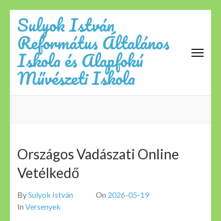
Skip
Sulyok István
to
Református Általános
content
(Press
Iskola és Alapfokú
Enter)
Művészeti Iskola
Országos Vadászati Online
Vetélkedő
By
Sulyok István
On
2026-05-19
In
Versenyek