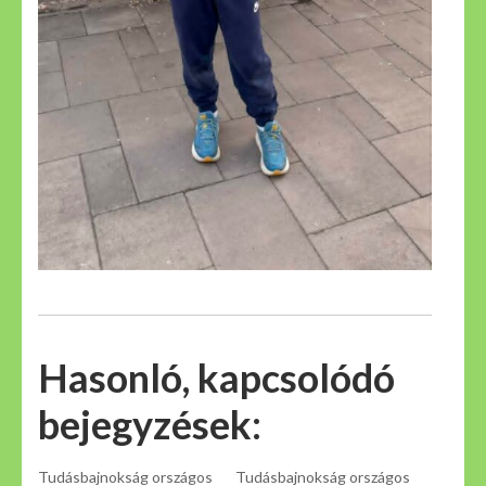
Hasonló, kapcsolódó
bejegyzések:
Tudásbajnokság országos
Tudásbajnokság országos