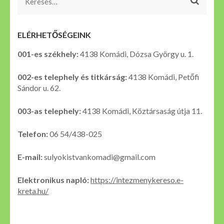
Keresés:
ELÉRHETŐSÉGEINK
001-es székhely:
4138 Komádi, Dózsa György u. 1.
002-es telephely és titkárság:
4138 Komádi, Petőfi
Sándor u. 62.
003-as telephely:
4138 Komádi, Köztársaság útja 11.
Telefon:
06 54/438-025
E-mail:
sulyokistvankomadi@gmail.com
Elektronikus napló:
https://intezmenykereso.e-
kreta.hu/