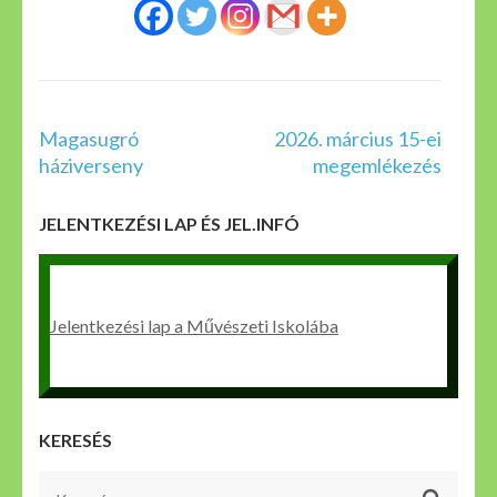
Bejegyzés
Magasugró
2026. március 15-ei
navigáció
háziverseny
megemlékezés
JELENTKEZÉSI LAP ÉS JEL.INFÓ
Jelentkezési lap a Művészeti Iskolába
KERESÉS