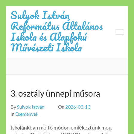
Skip
Sulyok István
to
Református Általános
content
(Press
Iskola és Alapfokú
Enter)
Művészeti Iskola
3. osztály ünnepi műsora
By
Sulyok István
On
2026-03-13
In
Események
Iskolánkban méltó módon emlékeztünk meg