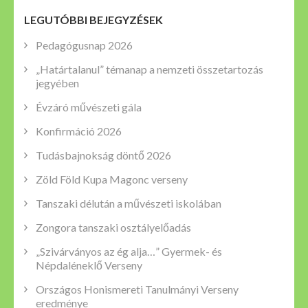
LEGUTÓBBI BEJEGYZÉSEK
Pedagógusnap 2026
„Határtalanul” témanap a nemzeti összetartozás
jegyében
Évzáró művészeti gála
Konfirmáció 2026
Tudásbajnokság döntő 2026
Zöld Föld Kupa Magonc verseny
Tanszaki délután a művészeti iskolában
Zongora tanszaki osztályelőadás
„Szivárványos az ég alja…” Gyermek- és
Népdaléneklő Verseny
Országos Honismereti Tanulmányi Verseny
eredménye