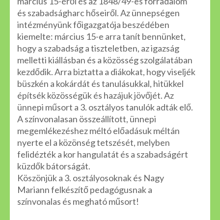
március 15-éről és az 1848/49-es forradalom
és szabadságharc hőseiről. Az ünnepségen
intézményünk főigazgatója beszédében
kiemelte: március 15-e arra tanít bennünket,
hogy a szabadság a tiszteletben, az igazság
melletti kiállásban és a közösség szolgálatában
kezdődik. Arra biztatta a diákokat, hogy viseljék
büszkén a kokárdát és tanulásukkal, hitükkel
építsék közösségük és hazájuk jövőjét. Az
ünnepi műsort a 3. osztályos tanulók adták elő.
A színvonalasan összeállított, ünnepi
megemlékezéshez méltó előadásuk méltán
nyerte el a közönség tetszését, melyben
felidézték a kor hangulatát és a szabadságért
küzdők bátorságát.
Köszönjük a 3. osztályosoknak és Nagy
Mariann felkészítő pedagógusnak a
színvonalas és megható műsort!