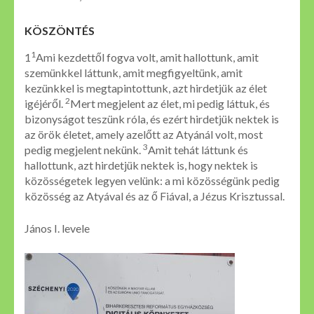
KÖSZÖNTÉS
1
1
Ami kezdettől fogva volt, amit hallottunk, amit
szemünkkel láttunk, amit megfigyeltünk, amit
kezünkkel is megtapintottunk, azt hirdetjük az élet
2
igéjéről.
Mert megjelent az élet, mi pedig láttuk, és
bizonyságot teszünk róla, és ezért hirdetjük nektek is
az örök életet, amely azelőtt az Atyánál volt, most
3
pedig megjelent nekünk.
Amit tehát láttunk és
hallottunk, azt hirdetjük nektek is, hogy nektek is
közösségetek legyen velünk: a mi közösségünk pedig
közösség az Atyával és az ő Fiával, a Jézus Krisztussal.
János I. levele