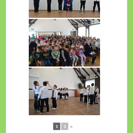
1
2
►