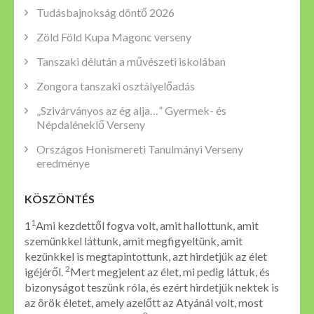
Tudásbajnokság döntő 2026
Zöld Föld Kupa Magonc verseny
Tanszaki délután a művészeti iskolában
Zongora tanszaki osztályelőadás
„Szivárványos az ég alja…” Gyermek- és
Népdaléneklő Verseny
Országos Honismereti Tanulmányi Verseny
eredménye
KÖSZÖNTÉS
1
1
Ami kezdettől fogva volt, amit hallottunk, amit
szemünkkel láttunk, amit megfigyeltünk, amit
kezünkkel is megtapintottunk, azt hirdetjük az élet
2
igéjéről.
Mert megjelent az élet, mi pedig láttuk, és
bizonyságot teszünk róla, és ezért hirdetjük nektek is
az örök életet, amely azelőtt az Atyánál volt, most