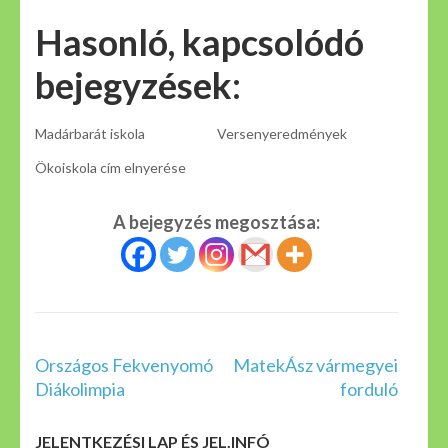
Hasonló, kapcsolódó
bejegyzések:
Madárbarát iskola
Versenyeredmények
Ökoiskola cím elnyerése
A bejegyzés megosztása:
Bejegyzés
Országos Fekvenyomó
MatekÁsz vármegyei
navigáció
Diákolimpia
forduló
JELENTKEZÉSI LAP ÉS JEL.INFÓ