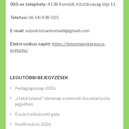
003-as telephely:
4138 Komádi, Köztársaság útja 11.
Telefon:
06 54/438-025
E-mail:
sulyokistvankomadi@gmail.com
Elektronikus napló:
https://intezmenykereso.e-
kreta.hu/
LEGUTÓBBI BEJEGYZÉSEK
Pedagógusnap 2026
„Határtalanul” témanap a nemzeti összetartozás
jegyében
Évzáró művészeti gála
Konfirmáció 2026