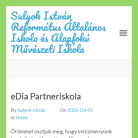
Skip
Sulyok István
to
Református Általános
content
(Press
Iskola és Alapfokú
Enter)
Művészeti Iskola
eDia Partneriskola
By
Sulyok István
On
2026-03-01
In
Hírek
Örömmel osztjuk meg, hogy intézményünk