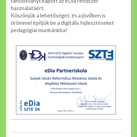
tanúsítványt kapott az eDia rendszer
használatáért.
Köszönjük a lehetőséget, és a jövőben is
örömmel építjük be a digitális fejlesztéseket
pedagógiai munkánkba!