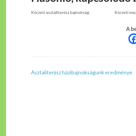
Körzeti asztalitenisz bajnokság
Körzeti me
A b
Bejegyzés
Asztalitenisz házibajnokságunk eredménye
navigáció