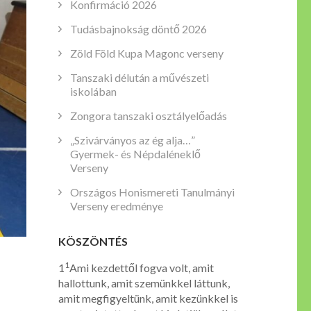
Konfirmáció 2026
Tudásbajnokság döntő 2026
Zöld Föld Kupa Magonc verseny
Tanszaki délután a művészeti
iskolában
Zongora tanszaki osztályelőadás
„Szivárványos az ég alja…”
Gyermek- és Népdaléneklő
Verseny
Országos Honismereti Tanulmányi
Verseny eredménye
KÖSZÖNTÉS
1
1
Ami kezdettől fogva volt, amit
hallottunk, amit szemünkkel láttunk,
amit megfigyeltünk, amit kezünkkel is