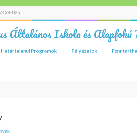
/438-025
s Általános Iskola és Alapfokú 
Határtalanul Programok
Pályázatok
Fenntartha
y
nyek