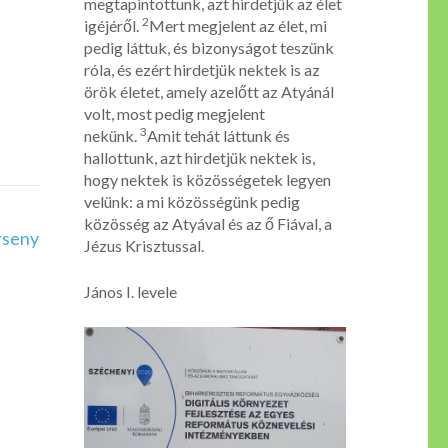
megtapintottunk, azt hirdetjük az élet
2
igéjéről.
Mert megjelent az élet, mi
pedig láttuk, és bizonyságot teszünk
róla, és ezért hirdetjük nektek is az
örök életet, amely azelőtt az Atyánál
volt, most pedig megjelent
3
nekünk.
Amit tehát láttunk és
hallottunk, azt hirdetjük nektek is,
hogy nektek is közösségetek legyen
velünk: a mi közösségünk pedig
közösség az Atyával és az ő Fiával, a
rseny
Jézus Krisztussal.
János I. levele