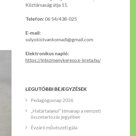
Köztársaság útja 11.
Telefon:
06 54/438-025
E-mail:
sulyokistvankomadi@gmail.com
Elektronikus napló:
https://intezmenykereso.e-kreta.hu/
LEGUTÓBBI BEJEGYZÉSEK
Pedagógusnap 2026
„Határtalanul” témanap a nemzeti
összetartozás jegyében
Évzáró művészeti gála