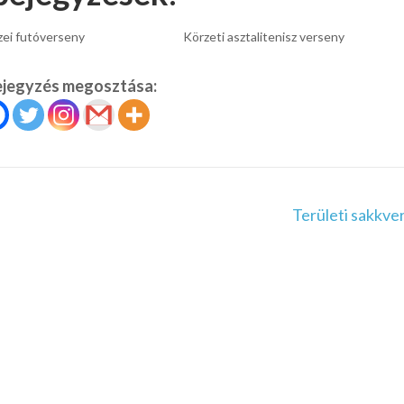
zei futóverseny
Körzeti asztalitenisz verseny
ejegyzés megosztása:
Területi sakkve