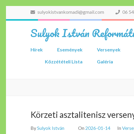
Skip
sulyokistvankomadi@gmail.com
06 54
to
content
Sulyok István Reformátu
(Press
Enter)
Hírek
Események
Versenyek
Közzétételi Lista
Galéria
Körzeti asztalitenisz versen
By
Sulyok István
On
2026-01-14
In
Verse