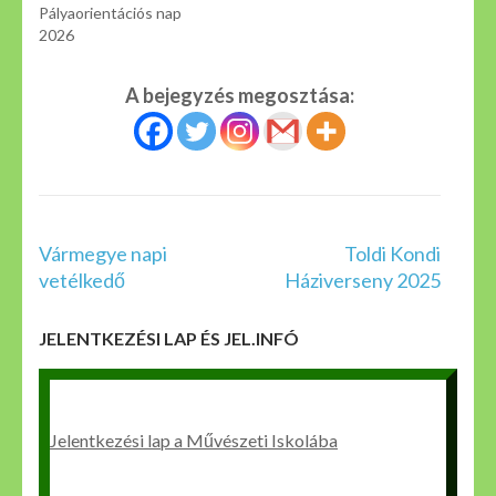
Pályaorientációs nap
2026
A bejegyzés megosztása:
Bejegyzés
Vármegye napi
Toldi Kondi
navigáció
vetélkedő
Háziverseny 2025
JELENTKEZÉSI LAP ÉS JEL.INFÓ
Jelentkezési lap a Művészeti Iskolába