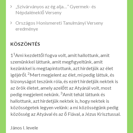
„Szivárványos az ég alja…” Gyermek- és
Népdaléneklő Verseny
Országos Honismereti Tanulmányi Verseny
eredménye
KÖSZÖNTÉS
1
1
Ami kezdettől fogva volt, amit hallottunk, amit
szemünkkel láttunk, amit megfigyeltünk, amit
kezünkkel is megtapintottunk, azt hirdetjük az élet
2
igéjéről.
Mert megjelent az élet, mi pedig láttuk, és
bizonyságot teszünk róla, és ezért hirdetjük nektek is
az örök életet, amely azelőtt az Atyánál volt, most
3
pedig megjelent nekünk.
Amit tehát láttunk és
hallottunk, azt hirdetjük nektek is, hogy nektek is
közösségetek legyen velünk: a mi közösségünk pedig
közösség az Atyával és az ő Fiával, a Jézus Krisztussal.
János I. levele