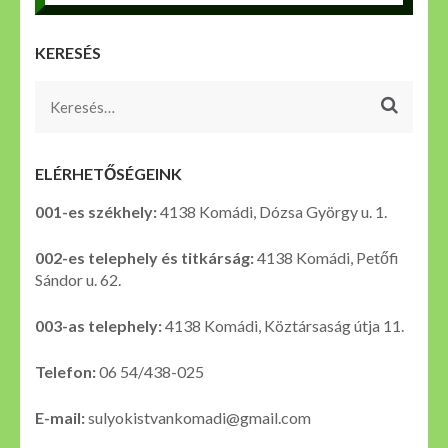
KERESÉS
Keresés:
ELÉRHETŐSÉGEINK
001-es székhely:
4138 Komádi, Dózsa György u. 1.
002-es telephely és titkárság:
4138 Komádi, Petőfi
Sándor u. 62.
003-as telephely:
4138 Komádi, Köztársaság útja 11.
Telefon:
06 54/438-025
E-mail:
sulyokistvankomadi@gmail.com