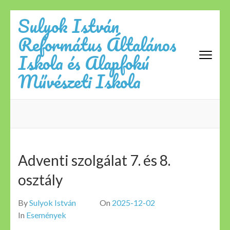
Skip
Sulyok István
to
Református Általános
content
(Press
Iskola és Alapfokú
Enter)
Művészeti Iskola
Adventi szolgálat 7. és 8.
osztály
By
Sulyok István
On
2025-12-02
In
Események