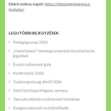
Elektronikus napló:
https://intezmenykereso.e-
kreta.hu/
LEGUTÓBBI BEJEGYZÉSEK
Pedagógusnap 2026
„Határtalanul” témanap a nemzeti összetartozás
jegyében
Évzáró művészeti gála
Konfirmáció 2026
Tudásbajnokság döntő 2026
Zöld Föld Kupa Magonc verseny
Tanszaki délután a művészeti iskolában
Zongora tanszaki osztályelőadás