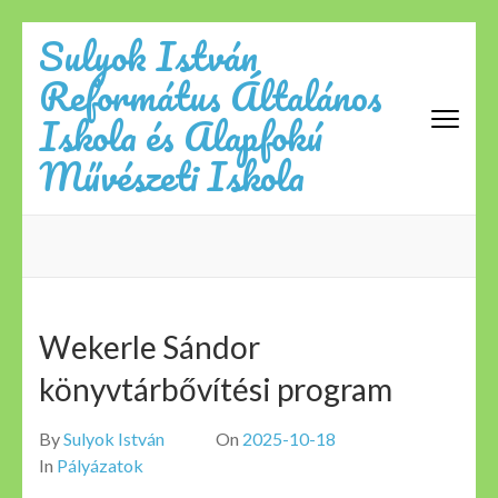
Skip
Sulyok István
to
Református Általános
content
(Press
Iskola és Alapfokú
Enter)
Művészeti Iskola
Wekerle Sándor
könyvtárbővítési program
By
Sulyok István
On
2025-10-18
In
Pályázatok