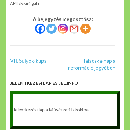
AMI évzáró gála
A bejegyzés megosztása:
Bejegyzés
VII. Sulyok-kupa
Halacska-nap a
navigáció
reformáció jegyében
JELENTKEZÉSI LAP ÉS JEL.INFÓ
Jelentkezési lap a Művészeti Iskolába