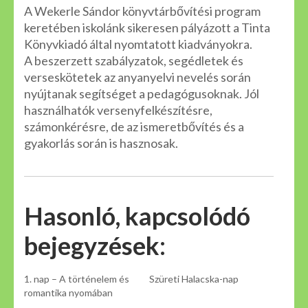
A Wekerle Sándor könyvtárbővítési program
keretében iskolánk sikeresen pályázott a Tinta
Könyvkiadó által nyomtatott kiadványokra.
A beszerzett szabályzatok, segédletek és
verseskötetek az anyanyelvi nevelés során
nyújtanak segítséget a pedagógusoknak. Jól
használhatók versenyfelkészítésre,
számonkérésre, de az ismeretbővítés és a
gyakorlás során is hasznosak.
Hasonló, kapcsolódó
bejegyzések:
1. nap – A történelem és
Szüreti Halacska-nap
romantika nyomában