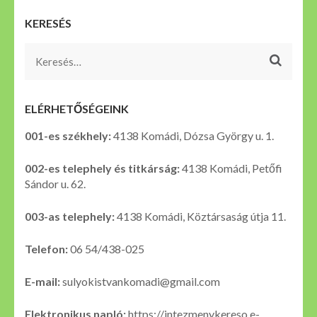
KERESÉS
Keresés:
ELÉRHETŐSÉGEINK
001-es székhely:
4138 Komádi, Dózsa György u. 1.
002-es telephely és titkárság:
4138 Komádi, Petőfi
Sándor u. 62.
003-as telephely:
4138 Komádi, Köztársaság útja 11.
Telefon:
06 54/438-025
E-mail:
sulyokistvankomadi@gmail.com
Elektronikus napló:
https://intezmenykereso.e-