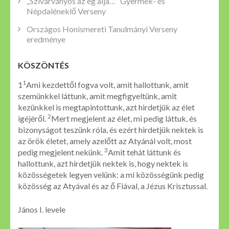
„Szivárványos az ég alja…” Gyermek- és
Népdaléneklő Verseny
Országos Honismereti Tanulmányi Verseny
eredménye
KÖSZÖNTÉS
1
1
Ami kezdettől fogva volt, amit hallottunk, amit
szemünkkel láttunk, amit megfigyeltünk, amit
kezünkkel is megtapintottunk, azt hirdetjük az élet
2
igéjéről.
Mert megjelent az élet, mi pedig láttuk, és
bizonyságot teszünk róla, és ezért hirdetjük nektek is
az örök életet, amely azelőtt az Atyánál volt, most
3
pedig megjelent nekünk.
Amit tehát láttunk és
hallottunk, azt hirdetjük nektek is, hogy nektek is
közösségetek legyen velünk: a mi közösségünk pedig
közösség az Atyával és az ő Fiával, a Jézus Krisztussal.
János I. levele