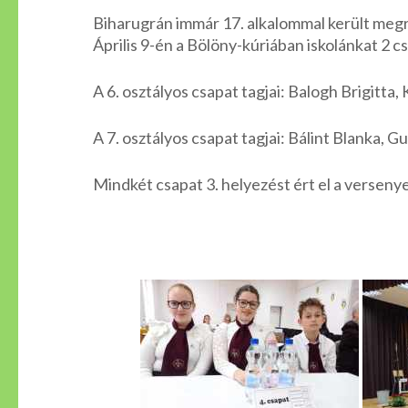
Biharugrán immár 17. alkalommal került meg
Április 9-én a Bölöny-kúriában iskolánkat 2 c
A 6. osztályos csapat tagjai: Balogh Brigitta, 
A 7. osztályos csapat tagjai: Bálint Blanka, G
Mindkét csapat 3. helyezést ért el a verseny