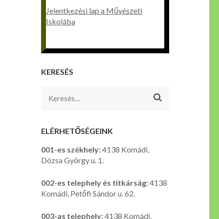
Jelentkezési lap a Művészeti
Iskolába
KERESÉS
Keresés:
ELÉRHETŐSÉGEINK
001-es székhely:
4138 Komádi,
Dózsa György u. 1.
002-es telephely és titkárság:
4138
Komádi, Petőfi Sándor u. 62.
003-as telephely:
4138 Komádi,