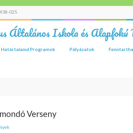
438-025
s Általános Iskola és Alapfokú 
Határtalanul Programok
Pályázatok
Fenntartha
zamondó Verseny
nyek