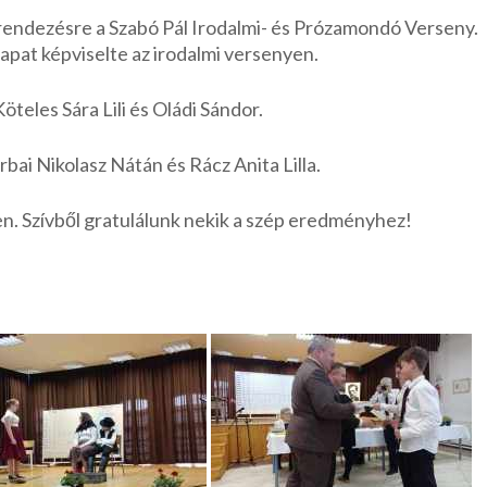
rendezésre a Szabó Pál Irodalmi- és Prózamondó Verseny.
sapat képviselte az irodalmi versenyen.
Köteles Sára Lili és Oládi Sándor.
urbai Nikolasz Nátán és Rácz Anita Lilla.
en. Szívből gratulálunk nekik a szép eredményhez!