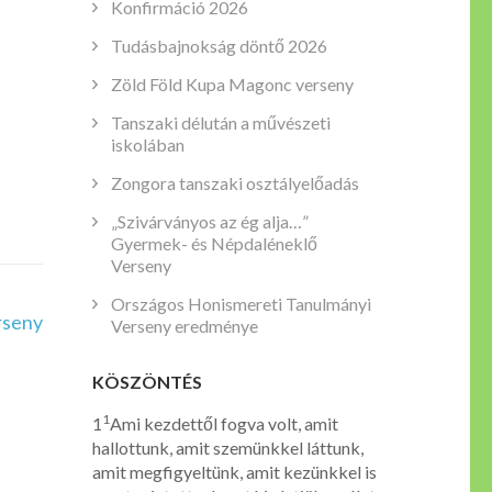
Konfirmáció 2026
Tudásbajnokság döntő 2026
Zöld Föld Kupa Magonc verseny
Tanszaki délután a művészeti
iskolában
Zongora tanszaki osztályelőadás
„Szivárványos az ég alja…”
Gyermek- és Népdaléneklő
Verseny
Országos Honismereti Tanulmányi
rseny
Verseny eredménye
KÖSZÖNTÉS
1
1
Ami kezdettől fogva volt, amit
hallottunk, amit szemünkkel láttunk,
amit megfigyeltünk, amit kezünkkel is