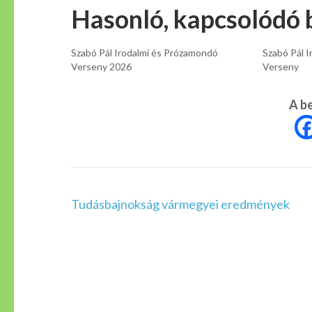
Hasonló, kapcsolódó 
Szabó Pál Irodalmi és Prózamondó
Szabó Pál 
Verseny 2026
Verseny
A b
Bejegyzés
Tudásbajnokság vármegyei eredmények
navigáció