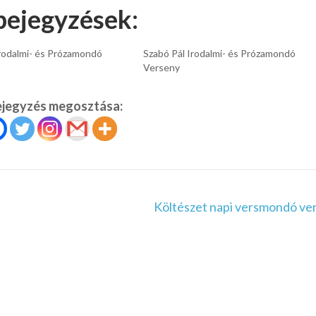
bejegyzések:
Irodalmi- és Prózamondó
Szabó Pál Irodalmi- és Prózamondó
Verseny
ejegyzés megosztása:
Költészet napi versmondó ve