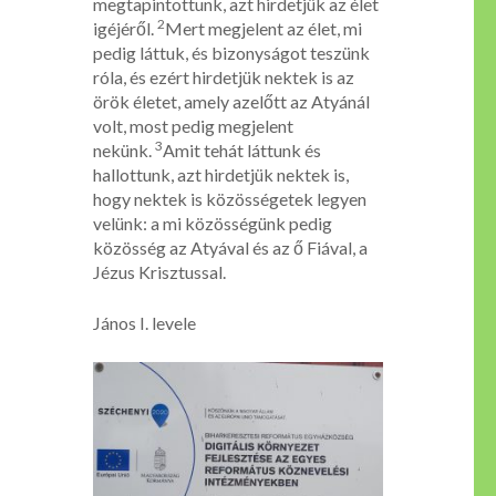
megtapintottunk, azt hirdetjük az élet
2
igéjéről.
Mert megjelent az élet, mi
pedig láttuk, és bizonyságot teszünk
róla, és ezért hirdetjük nektek is az
örök életet, amely azelőtt az Atyánál
volt, most pedig megjelent
3
nekünk.
Amit tehát láttunk és
hallottunk, azt hirdetjük nektek is,
hogy nektek is közösségetek legyen
velünk: a mi közösségünk pedig
közösség az Atyával és az ő Fiával, a
Jézus Krisztussal.
János I. levele