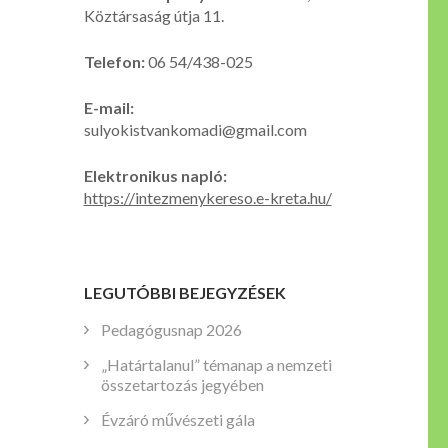
Köztársaság útja 11.
Telefon:
06 54/438-025
E-mail:
sulyokistvankomadi@gmail.com
Elektronikus napló:
https://intezmenykereso.e-kreta.hu/
LEGUTÓBBI BEJEGYZÉSEK
Pedagógusnap 2026
„Határtalanul” témanap a nemzeti
összetartozás jegyében
Évzáró művészeti gála