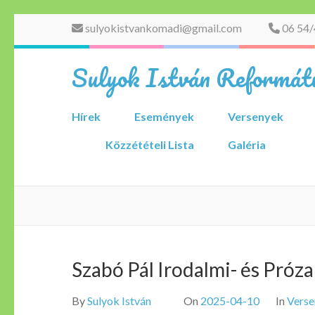
Skip
sulyokistvankomadi@gmail.com
06 54/
to
content
Sulyok István Reformátu
(Press
Enter)
Hírek
Események
Versenyek
Közzétételi Lista
Galéria
Szabó Pál Irodalmi- és Pró
By
Sulyok István
On
2025-04-10
In
Verse