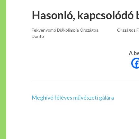
Hasonló, kapcsolódó 
Fekvenyomó Diákolimpia Országos
Országos F
Döntő
A b
Bejegyzés
Meghívó féléves művészeti gálára
navigáció