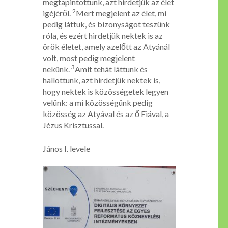
megtapintottunk, azt hirdetjük az élet
2
igéjéről.
Mert megjelent az élet, mi
pedig láttuk, és bizonyságot teszünk
róla, és ezért hirdetjük nektek is az
örök életet, amely azelőtt az Atyánál
volt, most pedig megjelent
3
nekünk.
Amit tehát láttunk és
hallottunk, azt hirdetjük nektek is,
hogy nektek is közösségetek legyen
velünk: a mi közösségünk pedig
közösség az Atyával és az ő Fiával, a
Jézus Krisztussal.
János I. levele