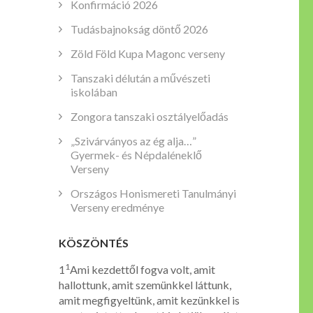
Konfirmáció 2026
Tudásbajnokság döntő 2026
Zöld Föld Kupa Magonc verseny
Tanszaki délután a művészeti
iskolában
Zongora tanszaki osztályelőadás
„Szivárványos az ég alja…”
Gyermek- és Népdaléneklő
Verseny
Országos Honismereti Tanulmányi
Verseny eredménye
KÖSZÖNTÉS
1
1
Ami kezdettől fogva volt, amit
hallottunk, amit szemünkkel láttunk,
amit megfigyeltünk, amit kezünkkel is