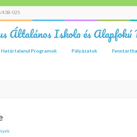
/438-025
s Általános Iskola és Alapfokú 
Határtalanul Programok
Pályázatok
Fenntartha
e
nyek