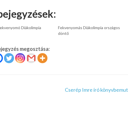
bejegyzések:
ekvenyomó Diákolimpia
Fekvenyomás Diákolimpia országos
döntő
ejegyzés megosztása:
Cserép Imre író könyvbemut