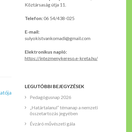
Köztársaság útja 11.
Telefon:
06 54/438-025
E-mail:
sulyokistvankomadi@gmail.com
Elektronikus napló:
https://intezmenykereso.e-kreta.hu/
LEGUTÓBBI BEJEGYZÉSEK
atója
Pedagógusnap 2026
„Határtalanul” témanap a nemzeti
összetartozás jegyében
Évzáró művészeti gála