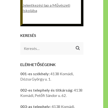
Jelentkezési lap a Művészeti
Iskolába
KERESÉS
Keresés:
ELÉRHETŐSÉGEINK
001-es székhely:
4138 Komádi,
Dózsa György u. 1.
002-es telephely és titkárság:
4138
Komádi, Petőfi Sándor u. 62.
003-as telephely:
4138 Komádi,