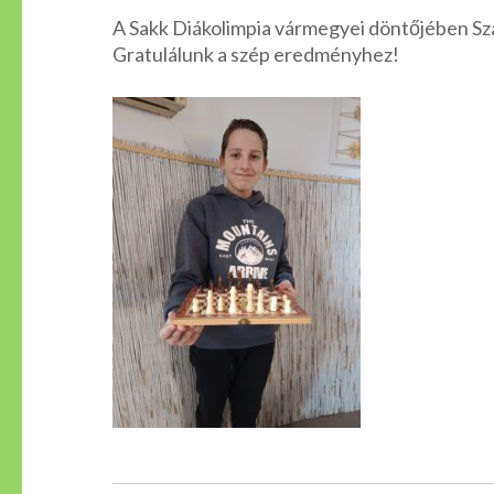
A Sakk Diákolimpia vármegyei döntőjében Szabó
Gratulálunk a szép eredményhez!