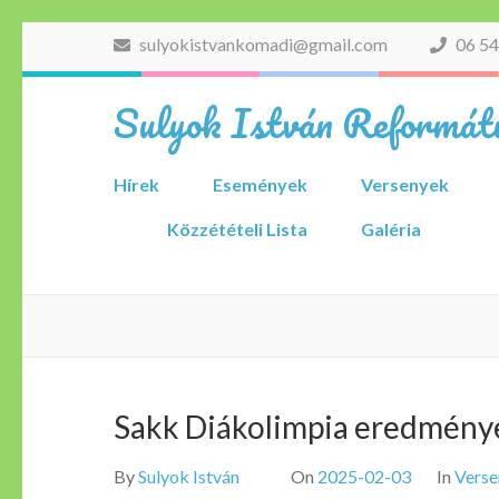
Skip
sulyokistvankomadi@gmail.com
06 54
to
content
Sulyok István Reformátu
(Press
Enter)
Hírek
Események
Versenyek
Közzétételi Lista
Galéria
Sakk Diákolimpia eredmény
By
Sulyok István
On
2025-02-03
In
Verse