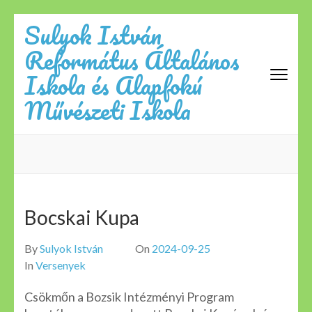
Skip
Sulyok István
to
Református Általános
content
(Press
Iskola és Alapfokú
Enter)
Művészeti Iskola
Bocskai Kupa
By
Sulyok István
On
2024-09-25
In
Versenyek
Csökmőn a Bozsik Intézményi Program