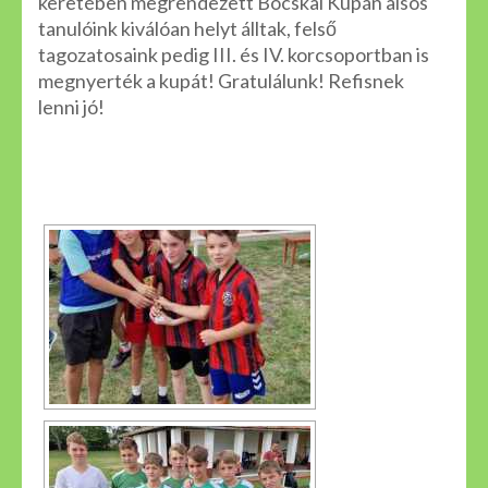
keretében megrendezett Bocskai Kupán alsós
tanulóink kiválóan helyt álltak, felső
tagozatosaink pedig III. és IV. korcsoportban is
megnyerték a kupát! Gratulálunk! Refisnek
lenni jó!