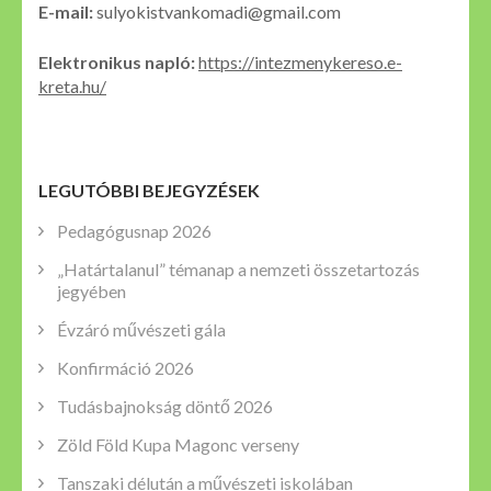
E-mail:
sulyokistvankomadi@gmail.com
Elektronikus napló:
https://intezmenykereso.e-
kreta.hu/
LEGUTÓBBI BEJEGYZÉSEK
Pedagógusnap 2026
„Határtalanul” témanap a nemzeti összetartozás
jegyében
Évzáró művészeti gála
Konfirmáció 2026
Tudásbajnokság döntő 2026
Zöld Föld Kupa Magonc verseny
Tanszaki délután a művészeti iskolában