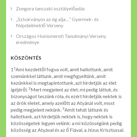
Zongora tanszaki osztályelőadás
„Szivárványos az ég alja…” Gyermek- és
Népdaléneklő Verseny
Országos Honismereti Tanulmányi Verseny
eredménye
KÖSZÖNTÉS
1
1
Ami kezdettől fogva volt, amit hallottunk, amit
szemünkkel láttunk, amit megfigyeltünk, amit
kezünkkel is megtapintottunk, azt hirdetjük az élet
2
igéjéről.
Mert megjelent az élet, mi pedig láttuk, és
bizonyságot teszünk róla, és ezért hirdetjük nektek is
az örök életet, amely azelőtt az Atyánál volt, most
3
pedig megjelent nekünk.
Amit tehát láttunk és
hallottunk, azt hirdetjük nektek is, hogy nektek is
közösségetek legyen velünk: a mi közösségünk pedig
közösség az Atyával és az ő Fiával, a Jézus Krisztussal.