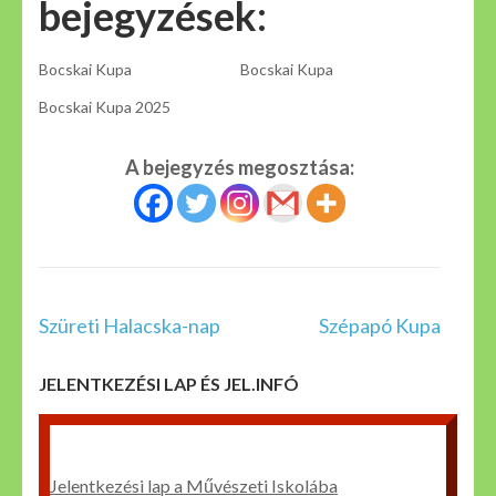
bejegyzések:
Bocskai Kupa
Bocskai Kupa
Bocskai Kupa 2025
A bejegyzés megosztása:
Bejegyzés
Szüreti Halacska-nap
Szépapó Kupa
navigáció
JELENTKEZÉSI LAP ÉS JEL.INFÓ
Jelentkezési lap a Művészeti Iskolába