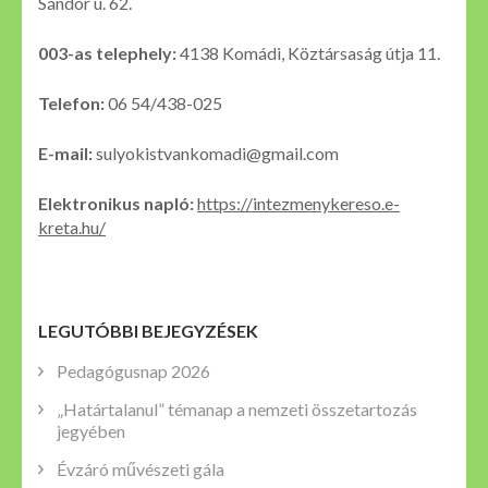
Sándor u. 62.
003-as telephely:
4138 Komádi, Köztársaság útja 11.
Telefon:
06 54/438-025
E-mail:
sulyokistvankomadi@gmail.com
Elektronikus napló:
https://intezmenykereso.e-
kreta.hu/
LEGUTÓBBI BEJEGYZÉSEK
Pedagógusnap 2026
„Határtalanul” témanap a nemzeti összetartozás
jegyében
Évzáró művészeti gála