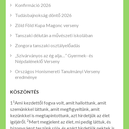
Konfirmáció 2026
Tudásbajnokság döntő 2026
Zöld Föld Kupa Magonc verseny
Tanszaki délután a művészeti iskolában
Zongora tanszaki osztályelőadás
„Szivárványos az ég alja…” Gyermek- és
Népdaléneklő Verseny
Országos Honismereti Tanulmányi Verseny
eredménye
KÖSZÖNTÉS
1
1
Ami kezdettől fogva volt, amit hallottunk, amit
szemünkkel láttunk, amit megfigyeltünk, amit
kezünkkel is megtapintottunk, azt hirdetjük az élet
2
igéjéről.
Mert megjelent az élet, mi pedig láttuk, és
bizonyságot teszünk róla, és ezért hirdetjük nektek is