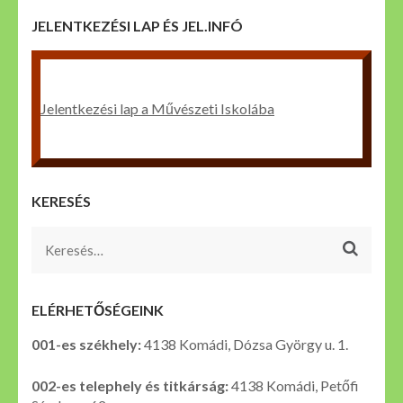
JELENTKEZÉSI LAP ÉS JEL.INFÓ
Jelentkezési lap a Művészeti Iskolába
KERESÉS
Keresés:
ELÉRHETŐSÉGEINK
001-es székhely:
4138 Komádi, Dózsa György u. 1.
002-es telephely és titkárság:
4138 Komádi, Petőfi