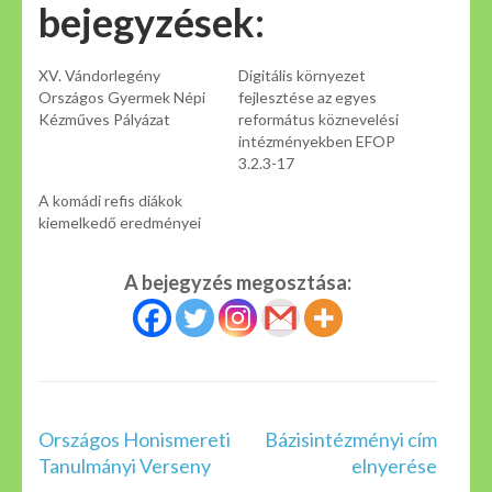
bejegyzések:
XV. Vándorlegény
Digitális környezet
Országos Gyermek Népi
fejlesztése az egyes
Kézműves Pályázat
református köznevelési
intézményekben EFOP
3.2.3-17
A komádi refis diákok
kiemelkedő eredményei
A bejegyzés megosztása:
Bejegyzés
Országos Honismereti
Bázisintézményi cím
navigáció
Tanulmányi Verseny
elnyerése