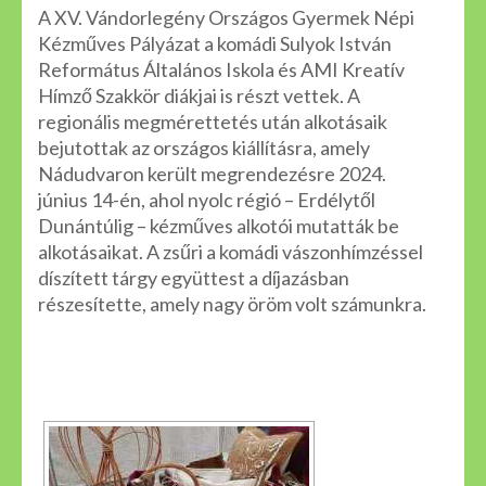
A XV. Vándorlegény Országos Gyermek Népi
Kézműves Pályázat a komádi Sulyok István
Református Általános Iskola és AMI Kreatív
Hímző Szakkör diákjai is részt vettek. A
regionális megmérettetés után alkotásaik
bejutottak az országos kiállításra, amely
Nádudvaron került megrendezésre 2024.
június 14-én, ahol nyolc régió – Erdélytől
Dunántúlig – kézműves alkotói mutatták be
alkotásaikat. A zsűri a komádi vászonhímzéssel
díszített tárgy együttest a díjazásban
részesítette, amely nagy öröm volt számunkra.