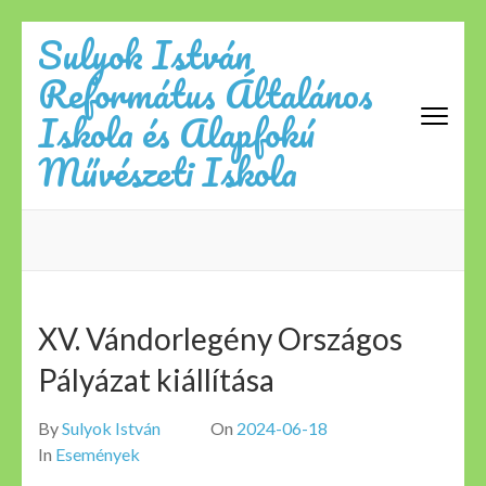
Skip
Sulyok István
to
Református Általános
content
(Press
Iskola és Alapfokú
Enter)
Művészeti Iskola
XV. Vándorlegény Országos
Pályázat kiállítása
By
Sulyok István
On
2024-06-18
In
Események