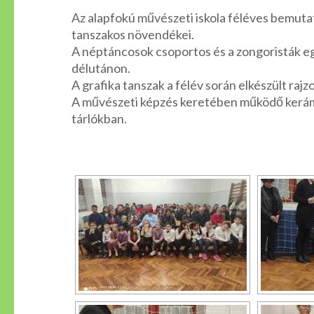
Az alapfokú művészeti iskola féléves bemuta
tanszakos növendékei.
A néptáncosok csoportos és a zongoristák eg
délutánon.
A grafika tanszak a félév során elkészült rajz
A művészeti képzés keretében működő kerámia 
tárlókban.