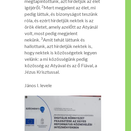
megtapintottunk, azt hirdetjük az élet
2
igéjéről.
Mert megjelent az élet, mi
pedig láttuk, és bizonyságot teszünk
róla, és ezért hirdetjük nektek is az
örök életet, amely azelőtt az Atyánál
volt, most pedig megjelent
3
nekünk.
Amit tehát láttunk és
hallottunk, azt hirdetjük nektek is,
hogy nektek is közösségetek legyen
velünk: a mi közösségünk pedig
közösség az Atyával és az ő Fiával, a
Jézus Krisztussal.
János I. levele