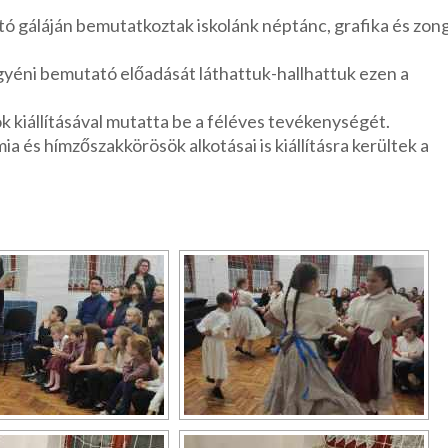
tó gáláján bemutatkoztak iskolánk néptánc, grafika és zon
yéni bemutató előadását láthattuk-hallhattuk ezen a
ok kiállításával mutatta be a féléves tevékenységét.
és hímzőszakkörösök alkotásai is kiállításra kerültek a