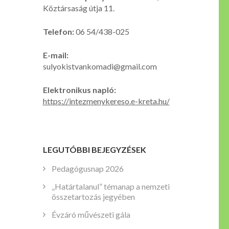
Köztársaság útja 11.
Telefon:
06 54/438-025
E-mail:
sulyokistvankomadi@gmail.com
Elektronikus napló:
https://intezmenykereso.e-kreta.hu/
LEGUTÓBBI BEJEGYZÉSEK
Pedagógusnap 2026
„Határtalanul” témanap a nemzeti
összetartozás jegyében
Évzáró művészeti gála