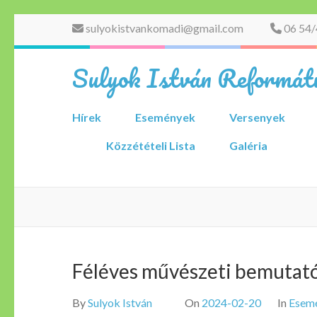
Skip
sulyokistvankomadi@gmail.com
06 54/
to
content
Sulyok István Reformátu
(Press
Enter)
Hírek
Események
Versenyek
Közzétételi Lista
Galéria
Féléves művészeti bemutat
By
Sulyok István
On
2024-02-20
In
Esem