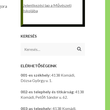
Jelentkezési lap a Művészeti
gora
Iskolába
KERESÉS
Keresés:
ELÉRHETŐSÉGEINK
001-es székhely:
4138 Komádi,
Dózsa György u. 1.
002-es telephely és titkárság:
4138
Komádi, Petőfi Sándor u. 62.
003-as telephely:
4138 Komádi,