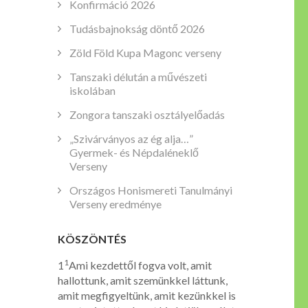
Konfirmáció 2026
Tudásbajnokság döntő 2026
Zöld Föld Kupa Magonc verseny
Tanszaki délután a művészeti
iskolában
Zongora tanszaki osztályelőadás
„Szivárványos az ég alja…”
Gyermek- és Népdaléneklő
Verseny
Országos Honismereti Tanulmányi
Verseny eredménye
KÖSZÖNTÉS
1
1
Ami kezdettől fogva volt, amit
hallottunk, amit szemünkkel láttunk,
amit megfigyeltünk, amit kezünkkel is