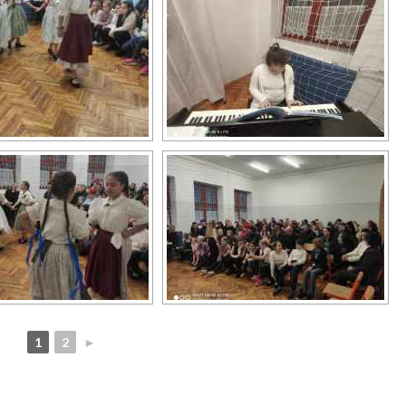
1
2
►