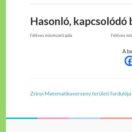
Hasonló, kapcsolódó 
Féléves művészeti gála
Féléves mű
A b
Bejegyzés
Zrínyi Matematikaverseny területi fordulója
navigáció