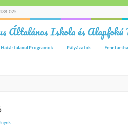
438-025
s Általános Iskola és Alapfokú 
Határtalanul Programok
Pályázatok
Fenntartha
ó
ények