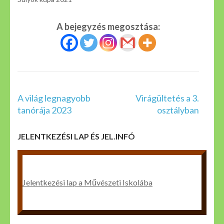
A bejegyzés megosztása:
Bejegyzés
A világ legnagyobb
Virágültetés a 3.
navigáció
tanórája 2023
osztályban
JELENTKEZÉSI LAP ÉS JEL.INFÓ
Jelentkezési lap a Művészeti Iskolába