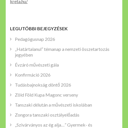
kreta.hu/
LEGUTÓBBI BEJEGYZÉSEK
Pedagógusnap 2026
„Határtalanul” témanap a nemzeti összetartozás
jegyében
Évzáró művészeti gála
Konfirmáció 2026
Tudásbajnokság döntő 2026
Zöld Föld Kupa Magonc verseny
Tanszaki délután a művészeti iskolában
Zongora tanszaki osztályelőadás
„Szivárványos az ég alja…” Gyermek- és