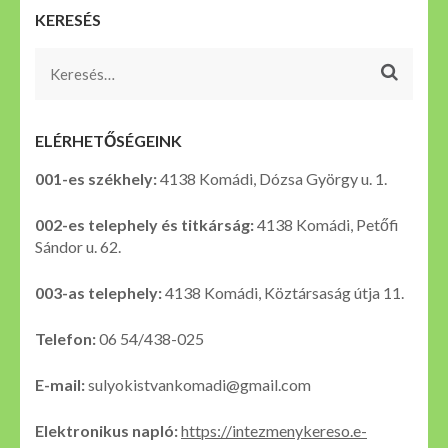
KERESÉS
Keresés:
ELÉRHETŐSÉGEINK
001-es székhely:
4138 Komádi, Dózsa György u. 1.
002-es telephely és titkárság:
4138 Komádi, Petőfi
Sándor u. 62.
003-as telephely:
4138 Komádi, Köztársaság útja 11.
Telefon:
06 54/438-025
E-mail:
sulyokistvankomadi@gmail.com
Elektronikus napló:
https://intezmenykereso.e-