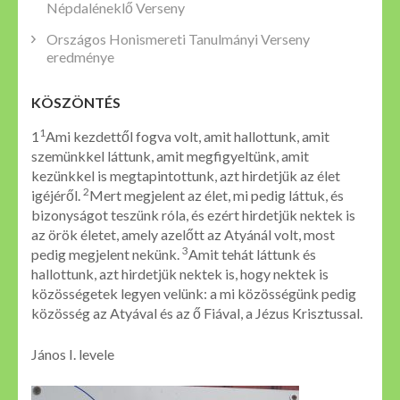
Népdaléneklő Verseny
Országos Honismereti Tanulmányi Verseny
eredménye
KÖSZÖNTÉS
1
1
Ami kezdettől fogva volt, amit hallottunk, amit
szemünkkel láttunk, amit megfigyeltünk, amit
kezünkkel is megtapintottunk, azt hirdetjük az élet
2
igéjéről.
Mert megjelent az élet, mi pedig láttuk, és
bizonyságot teszünk róla, és ezért hirdetjük nektek is
az örök életet, amely azelőtt az Atyánál volt, most
3
pedig megjelent nekünk.
Amit tehát láttunk és
hallottunk, azt hirdetjük nektek is, hogy nektek is
közösségetek legyen velünk: a mi közösségünk pedig
közösség az Atyával és az ő Fiával, a Jézus Krisztussal.
János I. levele