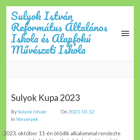
Skip
Sulyok István
to
Református Általános
content
(Press
Iskola és Alapfokú
Enter)
Művészeti Iskola
Sulyok Kupa 2023
By
Sulyok István
On
2023-10-12
In
Versenyek
október 11-én ötödik alkalommal rendezte