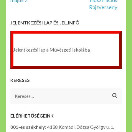
május 7.
Illusztrációs
Rajzverseny
JELENTKEZÉSI LAP ÉS JEL.INFÓ
Jelentkezési lap a Művészeti Iskolába
KERESÉS
Keresés:
ELÉRHETŐSÉGEINK
001-es székhely:
4138 Komádi, Dózsa György u. 1.