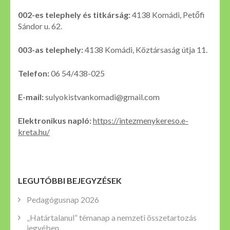
002-es telephely és titkárság:
4138 Komádi, Petőfi
Sándor u. 62.
003-as telephely:
4138 Komádi, Köztársaság útja 11.
Telefon:
06 54/438-025
E-mail:
sulyokistvankomadi@gmail.com
Elektronikus napló:
https://intezmenykereso.e-
kreta.hu/
LEGUTÓBBI BEJEGYZÉSEK
Pedagógusnap 2026
„Határtalanul” témanap a nemzeti összetartozás
jegyében