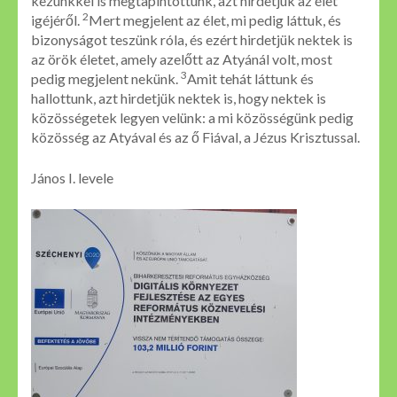
kezünkkel is megtapintottunk, azt hirdetjük az élet
2
igéjéről.
Mert megjelent az élet, mi pedig láttuk, és
bizonyságot teszünk róla, és ezért hirdetjük nektek is
az örök életet, amely azelőtt az Atyánál volt, most
3
pedig megjelent nekünk.
Amit tehát láttunk és
hallottunk, azt hirdetjük nektek is, hogy nektek is
közösségetek legyen velünk: a mi közösségünk pedig
közösség az Atyával és az ő Fiával, a Jézus Krisztussal.
János I. levele