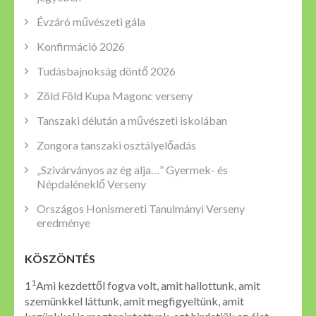
Évzáró művészeti gála
Konfirmáció 2026
Tudásbajnokság döntő 2026
Zöld Föld Kupa Magonc verseny
Tanszaki délután a művészeti iskolában
Zongora tanszaki osztályelőadás
„Szivárványos az ég alja…” Gyermek- és
Népdaléneklő Verseny
Országos Honismereti Tanulmányi Verseny
eredménye
KÖSZÖNTÉS
1
1
Ami kezdettől fogva volt, amit hallottunk, amit
szemünkkel láttunk, amit megfigyeltünk, amit