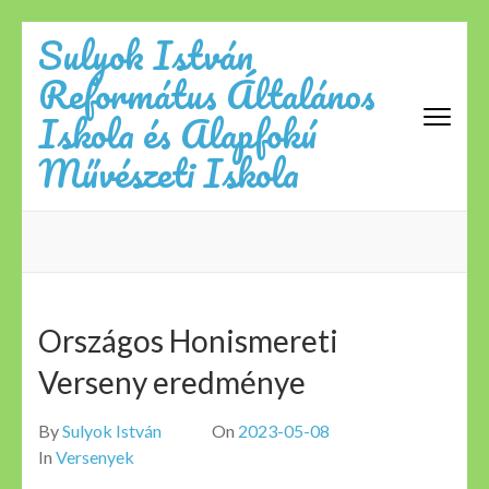
Skip
Sulyok István
to
Református Általános
content
(Press
Iskola és Alapfokú
Enter)
Művészeti Iskola
Országos Honismereti
Verseny eredménye
By
Sulyok István
On
2023-05-08
In
Versenyek