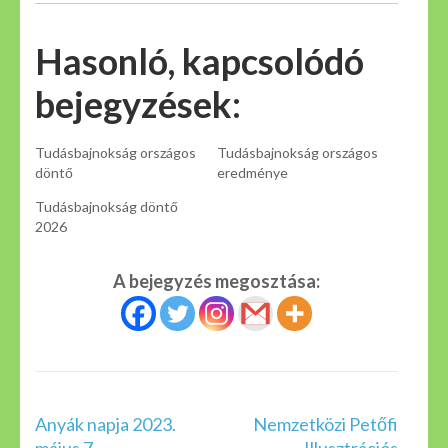
Hasonló, kapcsolódó
bejegyzések:
Tudásbajnokság országos
Tudásbajnokság országos
döntő
eredménye
Tudásbajnokság döntő
2026
A bejegyzés megosztása:
Bejegyzés
Anyák napja 2023.
Nemzetközi Petőfi
navigáció