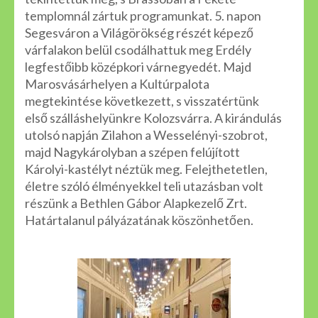
templomnál zártuk programunkat. 5. napon
Segesváron a Világörökség részét képező
várfalakon belül csodálhattuk meg Erdély
legfestőibb középkori várnegyedét. Majd
Marosvásárhelyen a Kultúrpalota
megtekintése következett, s visszatértünk
első szálláshelyünkre Kolozsvárra. A kirándulás
utolsó napján Zilahon a Wesselényi-szobrot,
majd Nagykárolyban a szépen felújított
Károlyi-kastélyt néztük meg. Felejthetetlen,
életre szóló élményekkel teli utazásban volt
részünk a Bethlen Gábor Alapkezelő Zrt.
Határtalanul pályázatának köszönhetően.