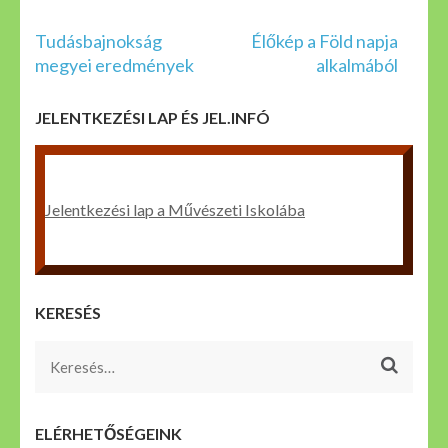
Bejegyzés
Tudásbajnokság
Élőkép a Föld napja
navigáció
megyei eredmények
alkalmából
JELENTKEZÉSI LAP ÉS JEL.INFÓ
Jelentkezési lap a Művészeti Iskolába
KERESÉS
Keresés:
ELÉRHETŐSÉGEINK