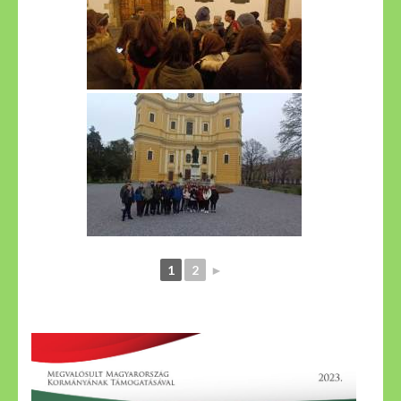
1
2
►