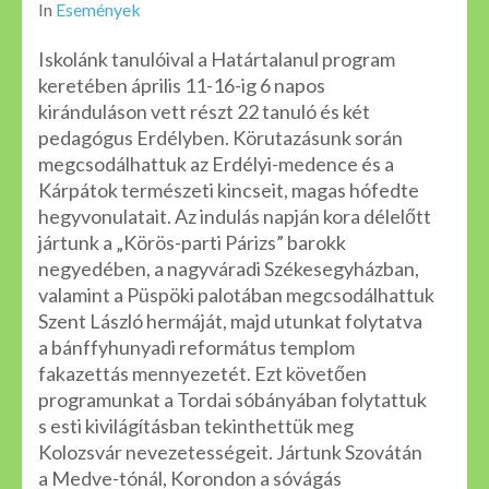
In
Események
Iskolánk tanulóival a Határtalanul program
keretében április 11-16-ig 6 napos
kiránduláson vett részt 22 tanuló és két
pedagógus Erdélyben. Körutazásunk során
megcsodálhattuk az Erdélyi-medence és a
Kárpátok természeti kincseit, magas hófedte
hegyvonulatait. Az indulás napján kora délelőtt
jártunk a „Körös-parti Párizs” barokk
negyedében, a nagyváradi Székesegyházban,
valamint a Püspöki palotában megcsodálhattuk
Szent László hermáját, majd utunkat folytatva
a bánffyhunyadi református templom
fakazettás mennyezetét. Ezt követően
programunkat a Tordai sóbányában folytattuk
s esti kivilágításban tekinthettük meg
Kolozsvár nevezetességeit. Jártunk Szovátán
a Medve-tónál, Korondon a sóvágás