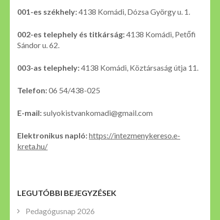
001-es székhely:
4138 Komádi, Dózsa György u. 1.
002-es telephely és titkárság:
4138 Komádi, Petőfi
Sándor u. 62.
003-as telephely:
4138 Komádi, Köztársaság útja 11.
Telefon:
06 54/438-025
E-mail:
sulyokistvankomadi@gmail.com
Elektronikus napló:
https://intezmenykereso.e-
kreta.hu/
LEGUTÓBBI BEJEGYZÉSEK
Pedagógusnap 2026