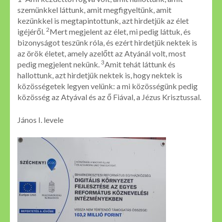
szemünkkel láttunk, amit megfigyeltünk, amit
kezünkkel is megtapintottunk, azt hirdetjük az élet
2
igéjéről.
Mert megjelent az élet, mi pedig láttuk, és
bizonyságot teszünk róla, és ezért hirdetjük nektek is
az örök életet, amely azelőtt az Atyánál volt, most
3
pedig megjelent nekünk.
Amit tehát láttunk és
hallottunk, azt hirdetjük nektek is, hogy nektek is
közösségetek legyen velünk: a mi közösségünk pedig
közösség az Atyával és az ő Fiával, a Jézus Krisztussal.
János I. levele