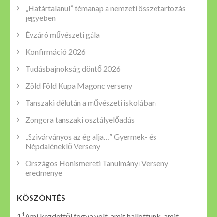
„Határtalanul” témanap a nemzeti összetartozás
jegyében
Évzáró művészeti gála
Konfirmáció 2026
Tudásbajnokság döntő 2026
Zöld Föld Kupa Magonc verseny
Tanszaki délután a művészeti iskolában
Zongora tanszaki osztályelőadás
„Szivárványos az ég alja…” Gyermek- és
Népdaléneklő Verseny
Országos Honismereti Tanulmányi Verseny
eredménye
KÖSZÖNTÉS
1
1
Ami kezdettől fogva volt, amit hallottunk, amit