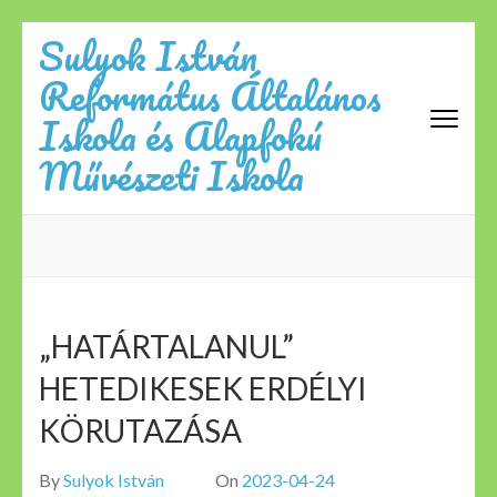
Skip
Sulyok István
to
Református Általános
content
(Press
Iskola és Alapfokú
Enter)
Művészeti Iskola
„HATÁRTALANUL”
HETEDIKESEK ERDÉLYI
KÖRUTAZÁSA
By
Sulyok István
On
2023-04-24