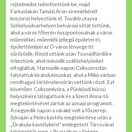
rejtelmeibe tekinthettünk be, majd
Farkaslakán Tamási Áron síremlékénél
koszorút helyeztünk el. Tovább utazva
Székelyudvarhelyen belvárosi sétát tettünk,
ahol a város főterén összpontosulnak a város
műemlékei, műemlék jellegű épületei és
épülettömbjei az Ó-város lényege itt
sűrűsödik. Rövid sétánk után Tusnádfürdőre
érkeztünk, ahol második szálláshelyünket
elfoglaltuk. Harmadik napon Csíkszeredán
folytattuk kirándulásunkat, ahol a Mikó várban
rendhagyó történelemórán vettünk részt. Ezt
követően Csíksomlyóra, a Pünkösdi búcsú
helyszínére látogattunk és a Szent Anna-tó
megtekintésével zártuk az aznapi programot.
A negyedik napon a váraké volt a főszerep.
Szinaján a Peles kastély megtekintése után a
„Drakula-kastélyként” emlegetett Törcsvárat
tekintettük meg, s Brassóban a Fekete