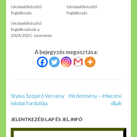
Iskolaelőkészítő
Iskolaelőkészítő
foglalkozás
foglalkozás
Iskolaelőkészítő
foglalkozások a
2024/2025. tanévben
A bejegyzés megosztása:
Bejegyzés
Stylus Szépíró Verseny
Hirdetmény – étkezési
navigáció
iskolai fordulója
díjak
JELENTKEZÉSI LAP ÉS JEL.INFÓ