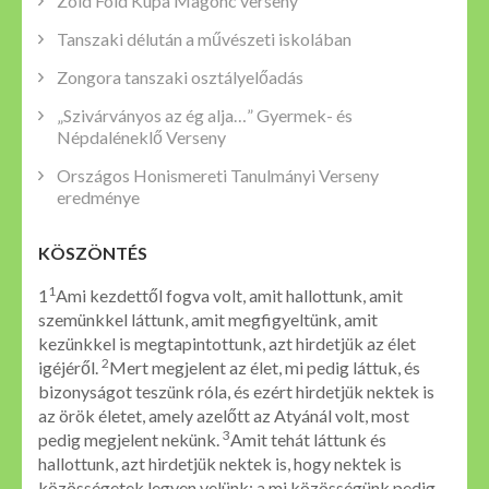
Zöld Föld Kupa Magonc verseny
Tanszaki délután a művészeti iskolában
Zongora tanszaki osztályelőadás
„Szivárványos az ég alja…” Gyermek- és
Népdaléneklő Verseny
Országos Honismereti Tanulmányi Verseny
eredménye
KÖSZÖNTÉS
1
1
Ami kezdettől fogva volt, amit hallottunk, amit
szemünkkel láttunk, amit megfigyeltünk, amit
kezünkkel is megtapintottunk, azt hirdetjük az élet
2
igéjéről.
Mert megjelent az élet, mi pedig láttuk, és
bizonyságot teszünk róla, és ezért hirdetjük nektek is
az örök életet, amely azelőtt az Atyánál volt, most
3
pedig megjelent nekünk.
Amit tehát láttunk és
hallottunk, azt hirdetjük nektek is, hogy nektek is
közösségetek legyen velünk: a mi közösségünk pedig