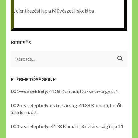
Jelentkezési lap a Művészeti Iskolába
KERESÉS
Keresés:
ELÉRHETŐSÉGEINK
001-es székhely:
4138 Komádi, Dózsa György u. 1.
002-es telephely és titkárság:
4138 Komádi, Petőfi
Sándor u. 62.
003-as telephely:
4138 Komádi, Köztársaság útja 11.