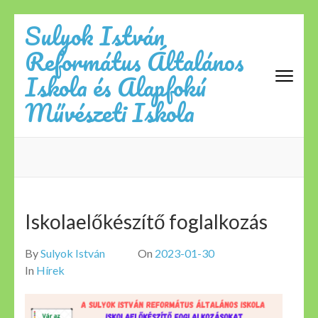
Skip
Sulyok István
to
Református Általános
content
(Press
Iskola és Alapfokú
Enter)
Művészeti Iskola
Iskolaelőkészítő foglalkozás
By
Sulyok István
On
2023-01-30
In
Hírek