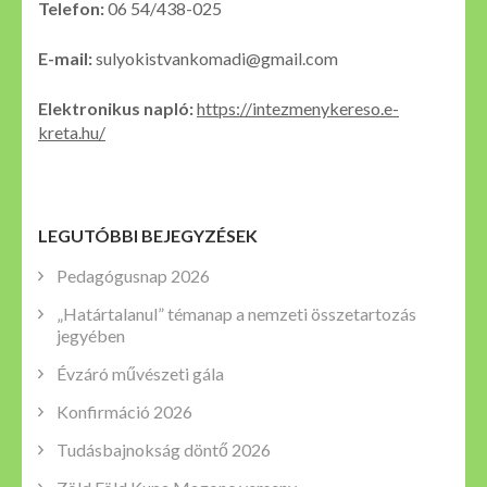
Telefon:
06 54/438-025
E-mail:
sulyokistvankomadi@gmail.com
Elektronikus napló:
https://intezmenykereso.e-
kreta.hu/
LEGUTÓBBI BEJEGYZÉSEK
Pedagógusnap 2026
„Határtalanul” témanap a nemzeti összetartozás
jegyében
Évzáró művészeti gála
Konfirmáció 2026
Tudásbajnokság döntő 2026