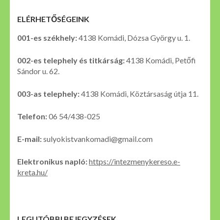
ELÉRHETŐSÉGEINK
001-es székhely:
4138 Komádi, Dózsa György u. 1.
002-es telephely és titkárság:
4138 Komádi, Petőfi
Sándor u. 62.
003-as telephely:
4138 Komádi, Köztársaság útja 11.
Telefon:
06 54/438-025
E-mail:
sulyokistvankomadi@gmail.com
Elektronikus napló:
https://intezmenykereso.e-
kreta.hu/
LEGUTÓBBI BEJEGYZÉSEK