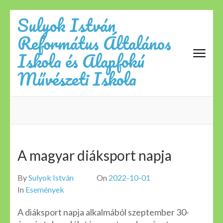
Skip
Sulyok István
to
Református Általános
content
(Press
Iskola és Alapfokú
Enter)
Művészeti Iskola
A magyar diáksport napja
By
Sulyok István
On
2022-10-01
In
Események
A diáksport napja alkalmából szeptember 30-