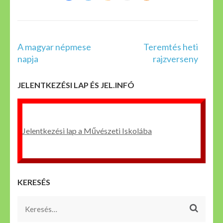
Bejegyzés
A magyar népmese
Teremtés heti
navigáció
napja
rajzverseny
JELENTKEZÉSI LAP ÉS JEL.INFÓ
Jelentkezési lap a Művészeti Iskolába
KERESÉS
Keresés: