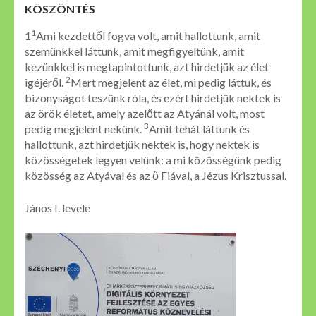
KÖSZÖNTÉS
1
1
Ami kezdettől fogva volt, amit hallottunk, amit
szemünkkel láttunk, amit megfigyeltünk, amit
kezünkkel is megtapintottunk, azt hirdetjük az élet
2
igéjéről.
Mert megjelent az élet, mi pedig láttuk, és
bizonyságot teszünk róla, és ezért hirdetjük nektek is
az örök életet, amely azelőtt az Atyánál volt, most
3
pedig megjelent nekünk.
Amit tehát láttunk és
hallottunk, azt hirdetjük nektek is, hogy nektek is
közösségetek legyen velünk: a mi közösségünk pedig
közösség az Atyával és az ő Fiával, a Jézus Krisztussal.
János I. levele