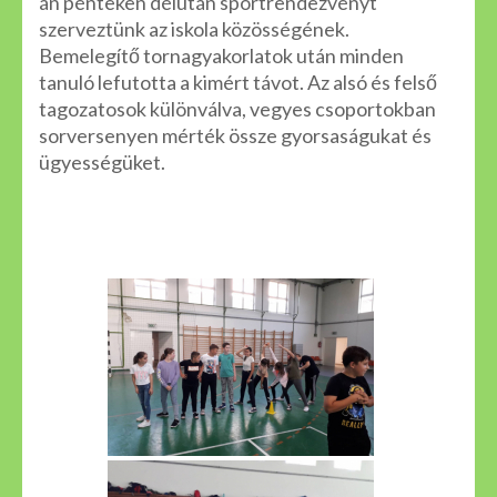
án pénteken délután sportrendezvényt
szerveztünk az iskola közösségének.
Bemelegítő tornagyakorlatok után minden
tanuló lefutotta a kimért távot. Az alsó és felső
tagozatosok különválva, vegyes csoportokban
sorversenyen mérték össze gyorsaságukat és
ügyességüket.