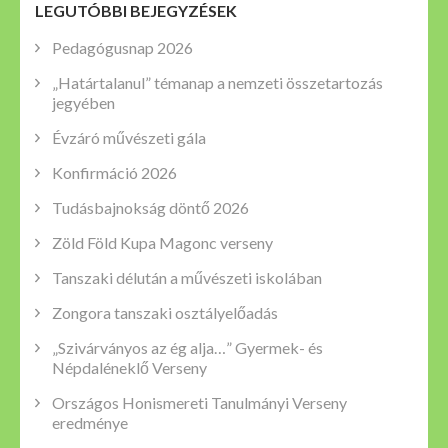
LEGUTÓBBI BEJEGYZÉSEK
Pedagógusnap 2026
„Határtalanul” témanap a nemzeti összetartozás
jegyében
Évzáró művészeti gála
Konfirmáció 2026
Tudásbajnokság döntő 2026
Zöld Föld Kupa Magonc verseny
Tanszaki délután a művészeti iskolában
Zongora tanszaki osztályelőadás
„Szivárványos az ég alja…” Gyermek- és
Népdaléneklő Verseny
Országos Honismereti Tanulmányi Verseny
eredménye