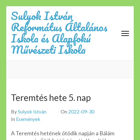
Skip
Sulyok István
to
Református Általános
content
(Press
Iskola és Alapfokú
Enter)
Művészeti Iskola
Teremtés hete 5. nap
By
Sulyok István
On
2022-09-30
In
Események
A Teremtés hetének ötödik napján a Bálám