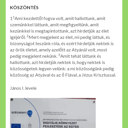
KÖSZÖNTÉS
1
1
Ami kezdettől fogva volt, amit hallottunk, amit
szemünkkel láttunk, amit megfigyeltünk, amit
kezünkkel is megtapintottunk, azt hirdetjük az élet
2
igéjéről.
Mert megjelent az élet, mi pedig láttuk, és
bizonyságot teszünk róla, és ezért hirdetjük nektek is
az örök életet, amely azelőtt az Atyánál volt, most
3
pedig megjelent nekünk.
Amit tehát láttunk és
hallottunk, azt hirdetjük nektek is, hogy nektek is
közösségetek legyen velünk: a mi közösségünk pedig
közösség az Atyával és az ő Fiával, a Jézus Krisztussal.
János I. levele