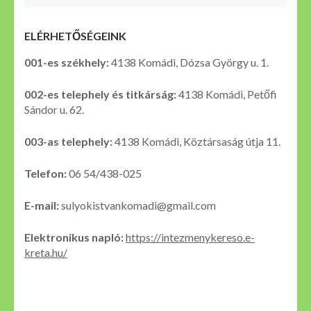
ELÉRHETŐSÉGEINK
001-es székhely:
4138 Komádi, Dózsa György u. 1.
002-es telephely és titkárság:
4138 Komádi, Petőfi
Sándor u. 62.
003-as telephely:
4138 Komádi, Köztársaság útja 11.
Telefon:
06 54/438-025
E-mail:
sulyokistvankomadi@gmail.com
Elektronikus napló:
https://intezmenykereso.e-
kreta.hu/