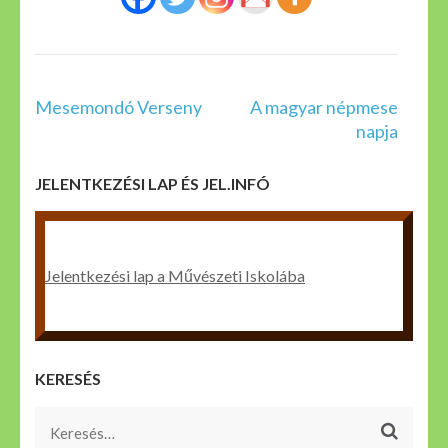
Bejegyzés
Mesemondó Verseny
A magyar népmese
navigáció
napja
JELENTKEZÉSI LAP ÉS JEL.INFÓ
Jelentkezési lap a Művészeti Iskolába
KERESÉS
Keresés: