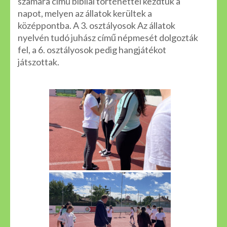
szamara című bibliai történettel kezdtük a
napot, melyen az állatok kerültek a
középpontba. A 3. osztályosok Az állatok
nyelvén tudó juhász című népmesét dolgozták
fel, a 6. osztályosok pedig hangjátékot
játszottak.