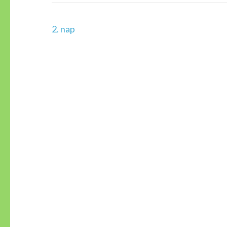
Bejegyzés
2. nap
navigáció