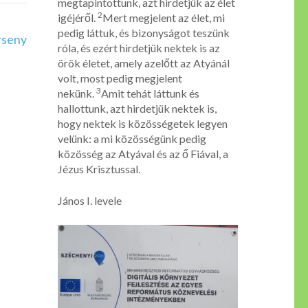
megtapintottunk, azt hirdetjük az élet
2
igéjéről.
Mert megjelent az élet, mi
pedig láttuk, és bizonyságot teszünk
rseny
róla, és ezért hirdetjük nektek is az
örök életet, amely azelőtt az Atyánál
volt, most pedig megjelent
3
nekünk.
Amit tehát láttunk és
hallottunk, azt hirdetjük nektek is,
hogy nektek is közösségetek legyen
velünk: a mi közösségünk pedig
közösség az Atyával és az ő Fiával, a
Jézus Krisztussal.
János I. levele