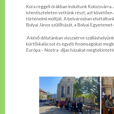
Kora reggeli órákban indultunk Kolozsvárra
istentiszteleten vettünk részt, azt követőe
történelmi múltját. A belvárosban elsétáltu
Bolyai János szülőházát, a Bolyai Egyetemet é
A késő délutánban visszaérve szálláshelyünkr
kürtőskalácsot és egyéb finomságokat megkóst
Európa – Nostra- díjas házakat megtekintettük