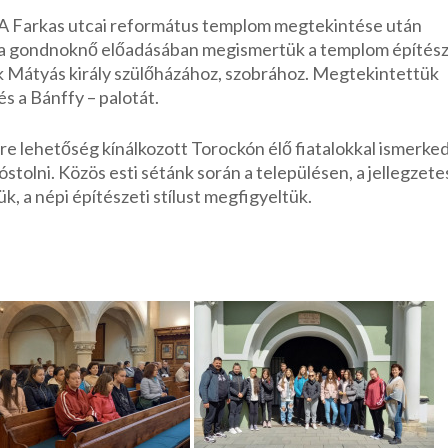
. A Farkas utcai református templom megtekintése után
n a gondnoknő előadásában megismertük a templom építész
nk Mátyás király szülőházához, szobrához. Megtekintettük
s a Bánffy – palotát.
e lehetőség kínálkozott Torockón élő fiatalokkal ismerked
olni. Közös esti sétánk során a településen, a jellegzete
, a népi építészeti stílust megfigyeltük.