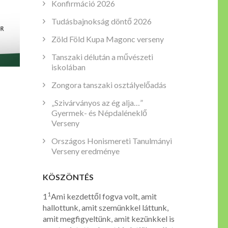
Konfirmáció 2026
Tudásbajnokság döntő 2026
Zöld Föld Kupa Magonc verseny
Tanszaki délután a művészeti
iskolában
Zongora tanszaki osztályelőadás
„Szivárványos az ég alja…”
Gyermek- és Népdaléneklő
Verseny
Országos Honismereti Tanulmányi
Verseny eredménye
KÖSZÖNTÉS
1
1
Ami kezdettől fogva volt, amit
hallottunk, amit szemünkkel láttunk,
amit megfigyeltünk, amit kezünkkel is