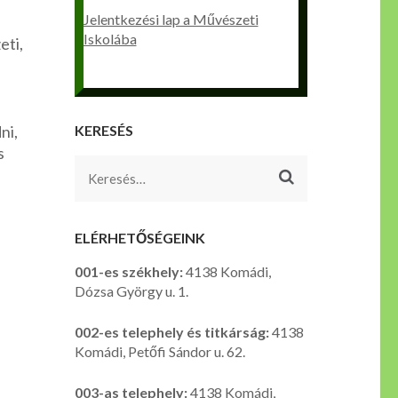
Jelentkezési lap a Művészeti
Iskolába
eti,
ni,
KERESÉS
s
Keresés:
ELÉRHETŐSÉGEINK
001-es székhely:
4138 Komádi,
Dózsa György u. 1.
002-es telephely és titkárság:
4138
Komádi, Petőfi Sándor u. 62.
003-as telephely:
4138 Komádi,