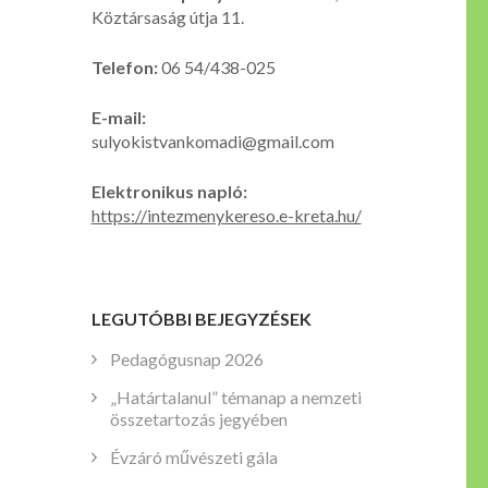
Köztársaság útja 11.
Telefon:
06 54/438-025
E-mail:
sulyokistvankomadi@gmail.com
Elektronikus napló:
https://intezmenykereso.e-kreta.hu/
LEGUTÓBBI BEJEGYZÉSEK
Pedagógusnap 2026
„Határtalanul” témanap a nemzeti
összetartozás jegyében
Évzáró művészeti gála