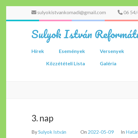
Skip
sulyokistvankomadi@gmail.com
06 54/
to
content
Sulyok István Reformátu
(Press
Enter)
Hírek
Események
Versenyek
Közzétételi Lista
Galéria
3. nap
By
Sulyok István
On
2022-05-09
In
Határ