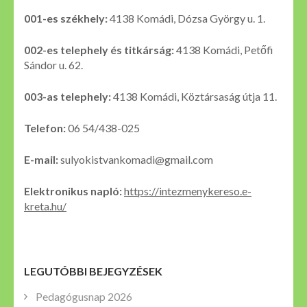
001-es székhely:
4138 Komádi, Dózsa György u. 1.
002-es telephely és titkárság:
4138 Komádi, Petőfi
Sándor u. 62.
003-as telephely:
4138 Komádi, Köztársaság útja 11.
Telefon:
06 54/438-025
E-mail:
sulyokistvankomadi@gmail.com
Elektronikus napló:
https://intezmenykereso.e-
kreta.hu/
LEGUTÓBBI BEJEGYZÉSEK
Pedagógusnap 2026