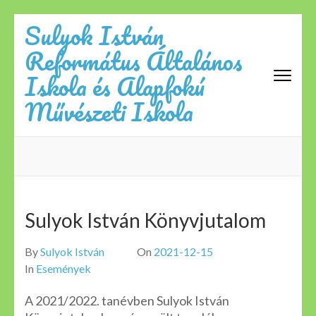
Skip
Sulyok István
to
Református Általános
content
(Press
Iskola és Alapfokú
Enter)
Művészeti Iskola
Sulyok István Könyvjutalom
By
Sulyok István
On
2021-12-15
In
Események
A 2021/2022. tanévben Sulyok István