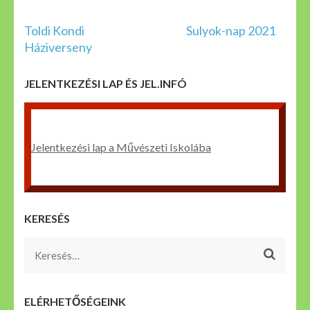
Bejegyzés
Toldi Kondi
Sulyok-nap 2021
navigáció
Háziverseny
JELENTKEZÉSI LAP ÉS JEL.INFÓ
Jelentkezési lap a Művészeti Iskolába
KERESÉS
Keresés:
ELÉRHETŐSÉGEINK