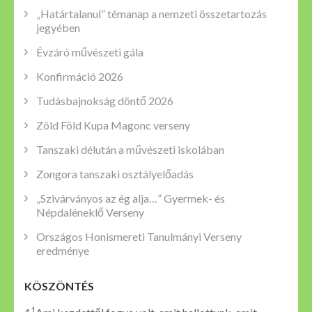
„Határtalanul” témanap a nemzeti összetartozás
jegyében
Évzáró művészeti gála
Konfirmáció 2026
Tudásbajnokság döntő 2026
Zöld Föld Kupa Magonc verseny
Tanszaki délután a művészeti iskolában
Zongora tanszaki osztályelőadás
„Szivárványos az ég alja…” Gyermek- és
Népdaléneklő Verseny
Országos Honismereti Tanulmányi Verseny
eredménye
KÖSZÖNTÉS
1