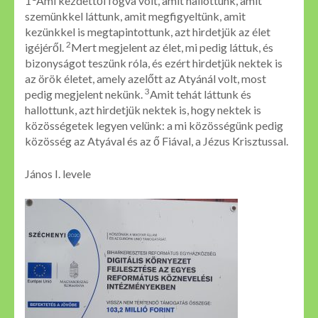
1
Ami kezdettől fogva volt, amit hallottunk, amit
szemünkkel láttunk, amit megfigyeltünk, amit
kezünkkel is megtapintottunk, azt hirdetjük az élet
2
igéjéről.
Mert megjelent az élet, mi pedig láttuk, és
bizonyságot teszünk róla, és ezért hirdetjük nektek is
az örök életet, amely azelőtt az Atyánál volt, most
3
pedig megjelent nekünk.
Amit tehát láttunk és
hallottunk, azt hirdetjük nektek is, hogy nektek is
közösségetek legyen velünk: a mi közösségünk pedig
közösség az Atyával és az ő Fiával, a Jézus Krisztussal.
János I. levele