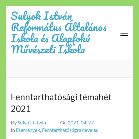
Skip
Sulyok István
to
Református Általános
content
(Press
Iskola és Alapfokú
Enter)
Művészeti Iskola
Fenntarthatósági témahét
2021
By
Sulyok István
On
2021-04-27
In
Események
,
Fenntarthatóságra nevelés