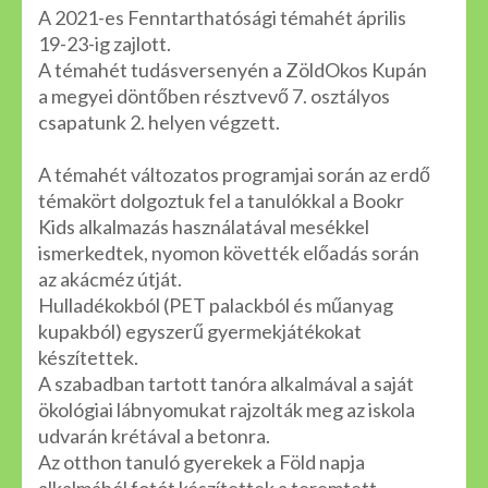
A 2021-es Fenntarthatósági témahét április
19-23-ig zajlott.
A témahét tudásversenyén a ZöldOkos Kupán
a megyei döntőben résztvevő 7. osztályos
csapatunk 2. helyen végzett.
A témahét változatos programjai során az erdő
témakört dolgoztuk fel a tanulókkal a Bookr
Kids alkalmazás használatával mesékkel
ismerkedtek, nyomon követték előadás során
az akácméz útját.
Hulladékokból (PET palackból és műanyag
kupakból) egyszerű gyermekjátékokat
készítettek.
A szabadban tartott tanóra alkalmával a saját
ökológiai lábnyomukat rajzolták meg az iskola
udvarán krétával a betonra.
Az otthon tanuló gyerekek a Föld napja