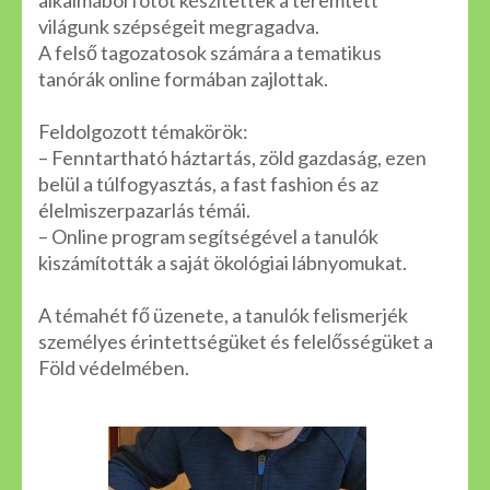
alkalmából fotót készítettek a teremtett
világunk szépségeit megragadva.
A felső tagozatosok számára a tematikus
tanórák online formában zajlottak.
Feldolgozott témakörök:
– Fenntartható háztartás, zöld gazdaság, ezen
belül a túlfogyasztás, a fast fashion és az
élelmiszerpazarlás témái.
– Online program segítségével a tanulók
kiszámították a saját ökológiai lábnyomukat.
A témahét fő üzenete, a tanulók felismerjék
személyes érintettségüket és felelősségüket a
Föld védelmében.