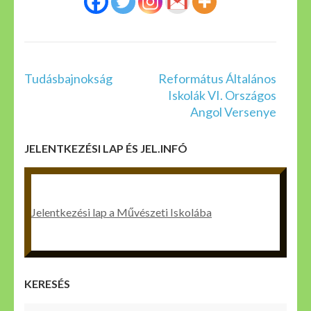
Bejegyzés
Tudásbajnokság
Református Általános
navigáció
Iskolák VI. Országos
Angol Versenye
JELENTKEZÉSI LAP ÉS JEL.INFÓ
Jelentkezési lap a Művészeti Iskolába
KERESÉS