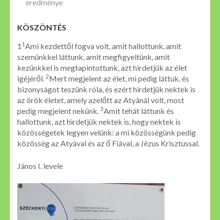
eredménye
KÖSZÖNTÉS
1
1
Ami kezdettől fogva volt, amit hallottunk, amit
szemünkkel láttunk, amit megfigyeltünk, amit
kezünkkel is megtapintottunk, azt hirdetjük az élet
2
igéjéről.
Mert megjelent az élet, mi pedig láttuk, és
bizonyságot teszünk róla, és ezért hirdetjük nektek is
az örök életet, amely azelőtt az Atyánál volt, most
3
pedig megjelent nekünk.
Amit tehát láttunk és
hallottunk, azt hirdetjük nektek is, hogy nektek is
közösségetek legyen velünk: a mi közösségünk pedig
közösség az Atyával és az ő Fiával, a Jézus Krisztussal.
János I. levele