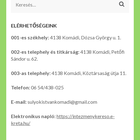
Keresés:
ELÉRHETŐSÉGEINK
001-es székhely:
4138 Komádi, Dózsa György u. 1.
002-es telephely és titkárság:
4138 Komádi, Petőfi
Sándor u. 62.
003-as telephely:
4138 Komádi, Köztársaság útja 11.
Telefon:
06 54/438-025
E-mail:
sulyokistvankomadi@gmail.com
Elektronikus napló:
https://intezmenykereso.e-
kreta.hu/