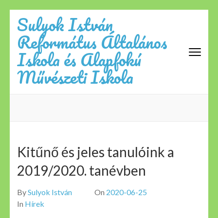
Skip
Sulyok István
to
Református Általános
content
(Press
Iskola és Alapfokú
Enter)
Művészeti Iskola
Kitűnő és jeles tanulóink a
2019/2020. tanévben
By
Sulyok István
On
2020-06-25
In
Hírek