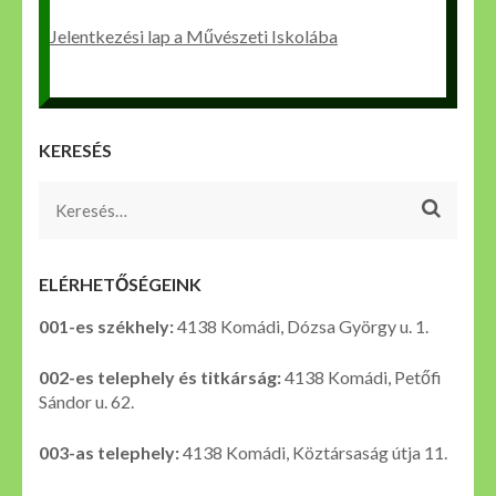
Jelentkezési lap a Művészeti Iskolába
KERESÉS
Keresés:
ELÉRHETŐSÉGEINK
001-es székhely:
4138 Komádi, Dózsa György u. 1.
002-es telephely és titkárság:
4138 Komádi, Petőfi
Sándor u. 62.
003-as telephely:
4138 Komádi, Köztársaság útja 11.