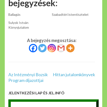
bejegyzések:
Ballagás
Szabadtéri istentisztelet
Sulyok István
Könyvjutalom
A bejegyzés megosztása:
Bejegyzés
Az Intézményi Bozsik
Hittan jutalomkönyvek
navigáció
Program díjazottjai
JELENTKEZÉSI LAP ÉS JEL.INFÓ