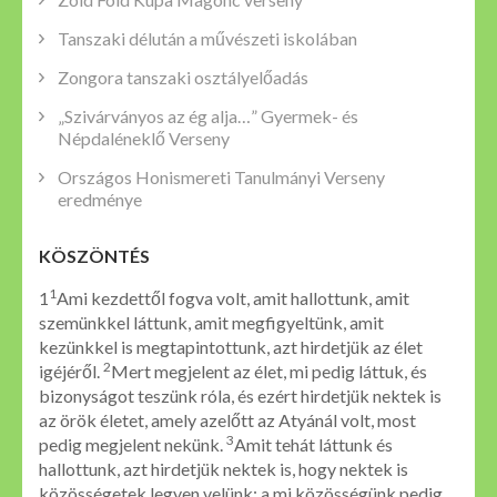
Tanszaki délután a művészeti iskolában
Zongora tanszaki osztályelőadás
„Szivárványos az ég alja…” Gyermek- és
Népdaléneklő Verseny
Országos Honismereti Tanulmányi Verseny
eredménye
KÖSZÖNTÉS
1
1
Ami kezdettől fogva volt, amit hallottunk, amit
szemünkkel láttunk, amit megfigyeltünk, amit
kezünkkel is megtapintottunk, azt hirdetjük az élet
2
igéjéről.
Mert megjelent az élet, mi pedig láttuk, és
bizonyságot teszünk róla, és ezért hirdetjük nektek is
az örök életet, amely azelőtt az Atyánál volt, most
3
pedig megjelent nekünk.
Amit tehát láttunk és
hallottunk, azt hirdetjük nektek is, hogy nektek is
közösségetek legyen velünk: a mi közösségünk pedig