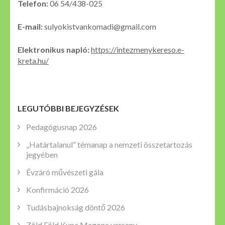
Telefon:
06 54/438-025
E-mail:
sulyokistvankomadi@gmail.com
Elektronikus napló:
https://intezmenykereso.e-
kreta.hu/
LEGUTÓBBI BEJEGYZÉSEK
Pedagógusnap 2026
„Határtalanul” témanap a nemzeti összetartozás
jegyében
Évzáró művészeti gála
Konfirmáció 2026
Tudásbajnokság döntő 2026
Zöld Föld Kupa Magonc verseny