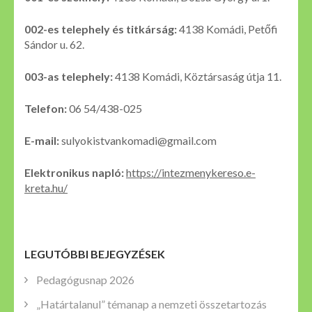
002-es telephely és titkárság:
4138 Komádi, Petőfi
Sándor u. 62.
003-as telephely:
4138 Komádi, Köztársaság útja 11.
Telefon:
06 54/438-025
E-mail:
sulyokistvankomadi@gmail.com
Elektronikus napló:
https://intezmenykereso.e-
kreta.hu/
LEGUTÓBBI BEJEGYZÉSEK
Pedagógusnap 2026
„Határtalanul” témanap a nemzeti összetartozás