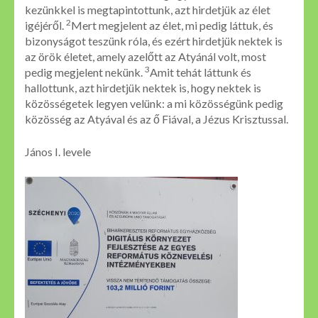
kezünkkel is megtapintottunk, azt hirdetjük az élet
2
igéjéről.
Mert megjelent az élet, mi pedig láttuk, és
bizonyságot teszünk róla, és ezért hirdetjük nektek is
az örök életet, amely azelőtt az Atyánál volt, most
3
pedig megjelent nekünk.
Amit tehát láttunk és
hallottunk, azt hirdetjük nektek is, hogy nektek is
közösségetek legyen velünk: a mi közösségünk pedig
közösség az Atyával és az ő Fiával, a Jézus Krisztussal.
János I. levele