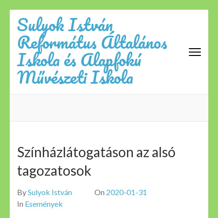
Skip
Sulyok István
to
Református Általános
content
(Press
Iskola és Alapfokú
Enter)
Művészeti Iskola
Színházlátogatáson az alsó
tagozatosok
By
Sulyok István
On
2020-01-31
In
Események