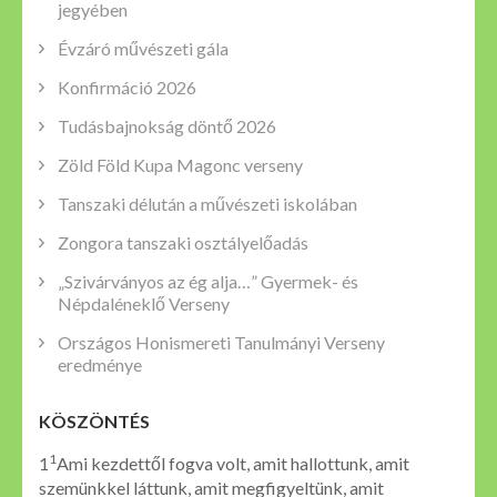
jegyében
Évzáró művészeti gála
Konfirmáció 2026
Tudásbajnokság döntő 2026
Zöld Föld Kupa Magonc verseny
Tanszaki délután a művészeti iskolában
Zongora tanszaki osztályelőadás
„Szivárványos az ég alja…” Gyermek- és
Népdaléneklő Verseny
Országos Honismereti Tanulmányi Verseny
eredménye
KÖSZÖNTÉS
1
1
Ami kezdettől fogva volt, amit hallottunk, amit
szemünkkel láttunk, amit megfigyeltünk, amit