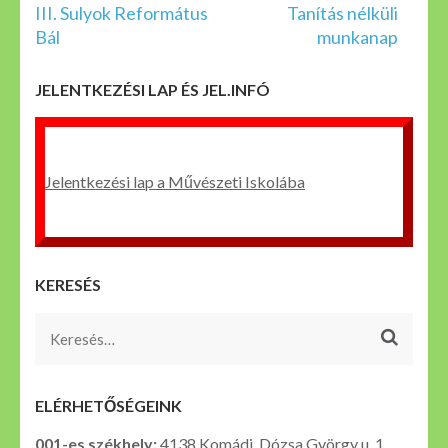
Bejegyzés
III. Sulyok Református
Tanítás nélküli
navigáció
Bál
munkanap
JELENTKEZÉSI LAP ÉS JEL.INFÓ
Jelentkezési lap a Művészeti Iskolába
KERESÉS
Keresés:
ELÉRHETŐSÉGEINK
001-es székhely:
4138 Komádi, Dózsa György u. 1.