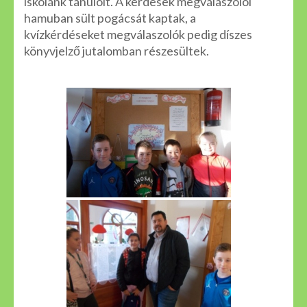
iskolánk tanulóit. A kérdések megválaszolói
hamuban sült pogácsát kaptak, a
kvízkérdéseket megválaszolók pedig díszes
könyvjelző jutalomban részesültek.