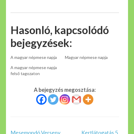
Hasonló, kapcsolódó
bejegyzések:
A magyar népmese napja
Magyar népmese napja
A magyar népmese napja
felső tagozaton
A bejegyzés megosztása:
Bejegyzés
Mesemondó Verseny
Kertlátogatás 5.