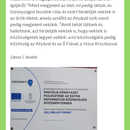
2
igéjéről.
Mert megjelent az élet, mi pedig láttuk, és
bizonyságot teszünk róla, és ezért hirdetjük nektek is
az örök életet, amely azelőtt az Atyánál volt, most
3
pedig megjelent nekünk.
Amit tehát láttunk és
hallottunk, azt hirdetjük nektek is, hogy nektek is
közösségetek legyen velünk: a mi közösségünk pedig
közösség az Atyával és az ő Fiával, a Jézus Krisztussal.
János I. levele