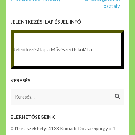
navigáció
osztály
JELENTKEZÉSI LAP ÉS JEL.INFÓ
Jelentkezési lap a Művészeti Iskolába
KERESÉS
Keresés:
ELÉRHETŐSÉGEINK
001-es székhely:
4138 Komádi, Dózsa György u. 1.