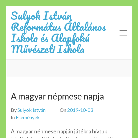
Skip
Sulyok István
to
Református Általános
content
(Press
Iskola és Alapfokú
Enter)
Művészeti Iskola
A magyar népmese napja
By
Sulyok István
On
2019-10-03
In
Események
A magyar népmese napján játékra hívtuk