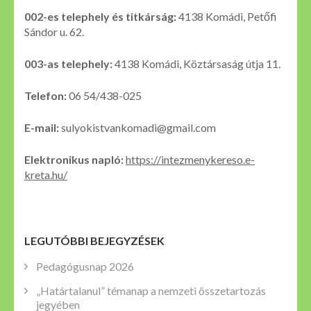
002-es telephely és titkárság:
4138 Komádi, Petőfi
Sándor u. 62.
003-as telephely:
4138 Komádi, Köztársaság útja 11.
Telefon:
06 54/438-025
E-mail:
sulyokistvankomadi@gmail.com
Elektronikus napló:
https://intezmenykereso.e-
kreta.hu/
LEGUTÓBBI BEJEGYZÉSEK
Pedagógusnap 2026
„Határtalanul” témanap a nemzeti összetartozás
jegyében