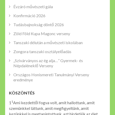
Évzáró művészeti gála
Konfirmáció 2026
Tudásbajnokság döntő 2026
Zöld Föld Kupa Magonc verseny
Tanszaki délután a művészeti iskolában
Zongora tanszaki osztályelőadás
„Szivárványos az ég alja…” Gyermek- és
Népdaléneklő Verseny
Országos Honismereti Tanulmányi Verseny
eredménye
KÖSZÖNTÉS
1
1
Ami kezdettől fogva volt, amit hallottunk, amit
szemünkkel láttunk, amit megfigyeltünk, amit
kezünkkel is megtapintottunk, azt hirdetjük az élet