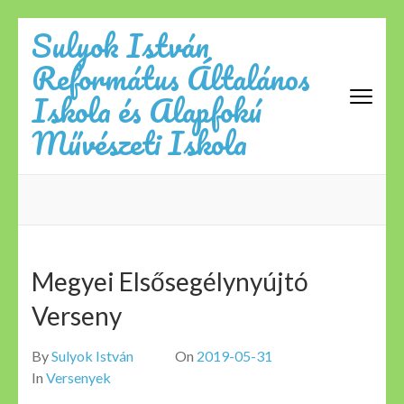
Skip
Sulyok István
to
Református Általános
content
(Press
Iskola és Alapfokú
Enter)
Művészeti Iskola
Megyei Elsősegélynyújtó
Verseny
By
Sulyok István
On
2019-05-31
In
Versenyek