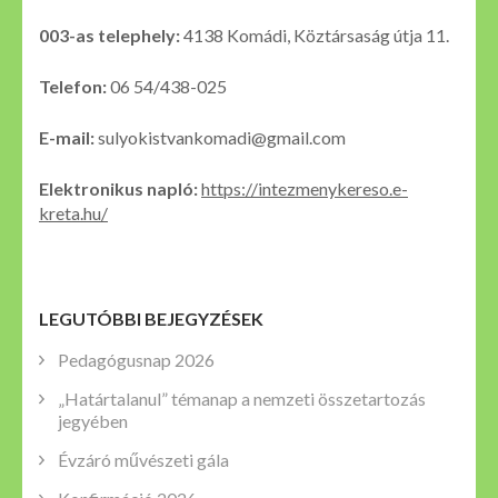
003-as telephely:
4138 Komádi, Köztársaság útja 11.
Telefon:
06 54/438-025
E-mail:
sulyokistvankomadi@gmail.com
Elektronikus napló:
https://intezmenykereso.e-
kreta.hu/
LEGUTÓBBI BEJEGYZÉSEK
Pedagógusnap 2026
„Határtalanul” témanap a nemzeti összetartozás
jegyében
Évzáró művészeti gála