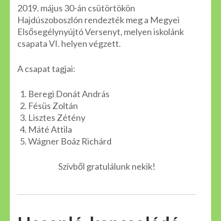
2019. május 30-án csütörtökön
Hajdúszoboszlón rendezték meg a Megyei
Elsősegélynyújtó Versenyt, melyen iskolánk
csapata VI. helyen végzett.
A csapat tagjai:
Beregi Donát András
Fésüs Zoltán
Lisztes Zétény
Máté Attila
Wágner Boáz Richárd
Szívből gratulálunk nekik!