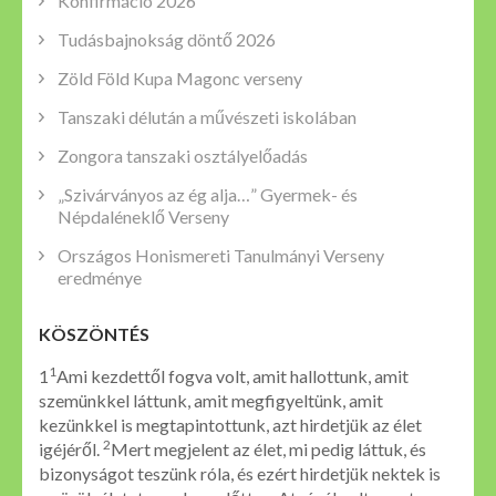
Konfirmáció 2026
Tudásbajnokság döntő 2026
Zöld Föld Kupa Magonc verseny
Tanszaki délután a művészeti iskolában
Zongora tanszaki osztályelőadás
„Szivárványos az ég alja…” Gyermek- és
Népdaléneklő Verseny
Országos Honismereti Tanulmányi Verseny
eredménye
KÖSZÖNTÉS
1
1
Ami kezdettől fogva volt, amit hallottunk, amit
szemünkkel láttunk, amit megfigyeltünk, amit
kezünkkel is megtapintottunk, azt hirdetjük az élet
2
igéjéről.
Mert megjelent az élet, mi pedig láttuk, és
bizonyságot teszünk róla, és ezért hirdetjük nektek is