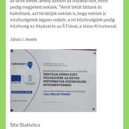
az örök életet, amely azelőtt az Atyánál volt, most
3
pedig megjelent nekünk.
Amit tehát láttunk és
hallottunk, azt hirdetjük nektek is, hogy nektek is
közösségetek legyen velünk: a mi közösségünk pedig
közösség az Atyával és az ő Fiával, a Jézus Krisztussal.
János I. levele
Site Statistics