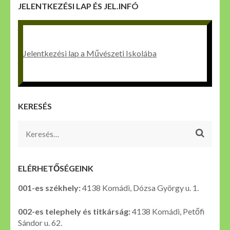
JELENTKEZÉSI LAP ÉS JEL.INFÓ
Jelentkezési lap a Művészeti Iskolába
KERESÉS
Keresés:
ELÉRHETŐSÉGEINK
001-es székhely:
4138 Komádi, Dózsa György u. 1.
002-es telephely és titkárság:
4138 Komádi, Petőfi
Sándor u. 62.