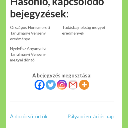
Hasonló, kapcsolódó
bejegyzések:
Országos Honismereti
Tudásbajnokság megyei
Tanulmányi Verseny
eredmények
eredménye
NyelvÉsz Anyanyelvi
Tanulmányi Verseny
megyei döntő
A bejegyzés megosztása:
Bejegyzés
Áldozócsütörtök
Pályaorientációs nap
navigáció