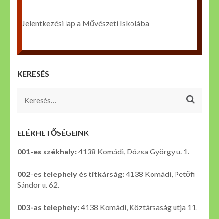
Jelentkezési lap a Művészeti Iskolába
KERESÉS
Keresés:
ELÉRHETŐSÉGEINK
001-es székhely:
4138 Komádi, Dózsa György u. 1.
002-es telephely és titkárság:
4138 Komádi, Petőfi
Sándor u. 62.
003-as telephely:
4138 Komádi, Köztársaság útja 11.