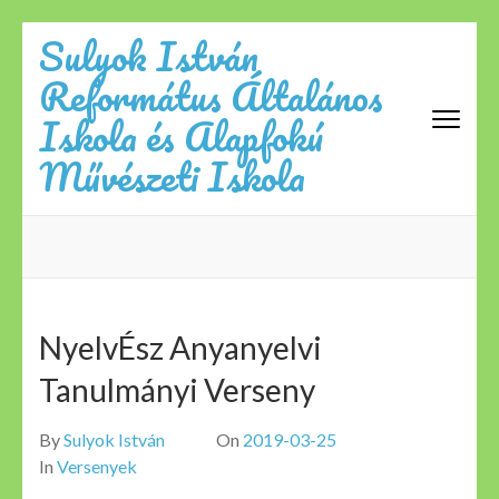
Skip
Sulyok István
to
Református Általános
content
(Press
Iskola és Alapfokú
Enter)
Művészeti Iskola
NyelvÉsz Anyanyelvi
Tanulmányi Verseny
By
Sulyok István
On
2019-03-25
In
Versenyek