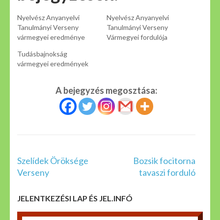
Nyelvész Anyanyelvi
Nyelvész Anyanyelvi
Tanulmányi Verseny
Tanulmányi Verseny
vármegyei eredménye
Vármegyei fordulója
Tudásbajnokság
vármegyei eredmények
A bejegyzés megosztása:
Bejegyzés
Szelídek Öröksége
Bozsik focitorna
navigáció
Verseny
tavaszi forduló
JELENTKEZÉSI LAP ÉS JEL.INFÓ