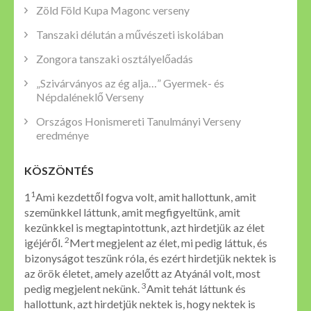
Zöld Föld Kupa Magonc verseny
Tanszaki délután a művészeti iskolában
Zongora tanszaki osztályelőadás
„Szivárványos az ég alja…” Gyermek- és
Népdaléneklő Verseny
Országos Honismereti Tanulmányi Verseny
eredménye
KÖSZÖNTÉS
1
1
Ami kezdettől fogva volt, amit hallottunk, amit
szemünkkel láttunk, amit megfigyeltünk, amit
kezünkkel is megtapintottunk, azt hirdetjük az élet
2
igéjéről.
Mert megjelent az élet, mi pedig láttuk, és
bizonyságot teszünk róla, és ezért hirdetjük nektek is
az örök életet, amely azelőtt az Atyánál volt, most
3
pedig megjelent nekünk.
Amit tehát láttunk és
hallottunk, azt hirdetjük nektek is, hogy nektek is