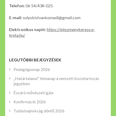
Telefon:
06 54/438-025
E-mail:
sulyokistvankomadi@gmail.com
Elektronikus napló:
https://intezmenykereso.e-
kreta.hu/
LEGUTÓBBI BEJEGYZÉSEK
Pedagógusnap 2026
„Határtalanul” témanap a nemzeti összetartozás
jegyében
Évzáró művészeti gála
Konfirmáció 2026
Tudásbajnokság döntő 2026