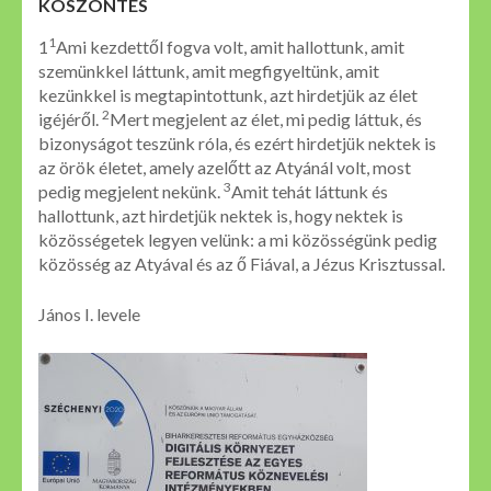
KÖSZÖNTÉS
1
1
Ami kezdettől fogva volt, amit hallottunk, amit
szemünkkel láttunk, amit megfigyeltünk, amit
kezünkkel is megtapintottunk, azt hirdetjük az élet
2
igéjéről.
Mert megjelent az élet, mi pedig láttuk, és
bizonyságot teszünk róla, és ezért hirdetjük nektek is
az örök életet, amely azelőtt az Atyánál volt, most
3
pedig megjelent nekünk.
Amit tehát láttunk és
hallottunk, azt hirdetjük nektek is, hogy nektek is
közösségetek legyen velünk: a mi közösségünk pedig
közösség az Atyával és az ő Fiával, a Jézus Krisztussal.
János I. levele