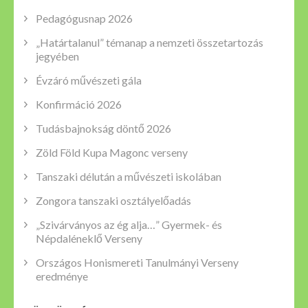
Pedagógusnap 2026
„Határtalanul” témanap a nemzeti összetartozás
jegyében
Évzáró művészeti gála
Konfirmáció 2026
Tudásbajnokság döntő 2026
Zöld Föld Kupa Magonc verseny
Tanszaki délután a művészeti iskolában
Zongora tanszaki osztályelőadás
„Szivárványos az ég alja…” Gyermek- és
Népdaléneklő Verseny
Országos Honismereti Tanulmányi Verseny
eredménye