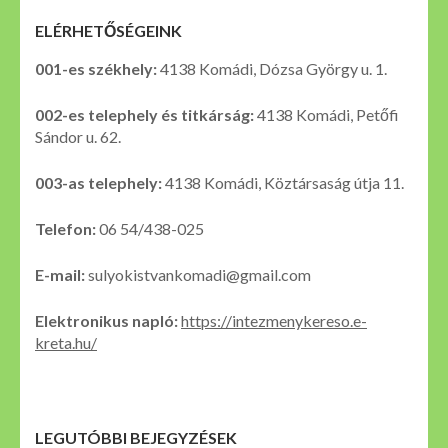
ELÉRHETŐSÉGEINK
001-es székhely:
4138 Komádi, Dózsa György u. 1.
002-es telephely és titkárság:
4138 Komádi, Petőfi
Sándor u. 62.
003-as telephely:
4138 Komádi, Köztársaság útja 11.
Telefon:
06 54/438-025
E-mail:
sulyokistvankomadi@gmail.com
Elektronikus napló:
https://intezmenykereso.e-
kreta.hu/
LEGUTÓBBI BEJEGYZÉSEK