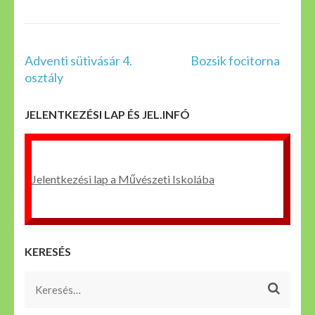
Bejegyzés
Adventi sütivásár 4.
Bozsik focitorna
navigáció
osztály
JELENTKEZÉSI LAP ÉS JEL.INFÓ
Jelentkezési lap a Művészeti Iskolába
KERESÉS
Keresés: