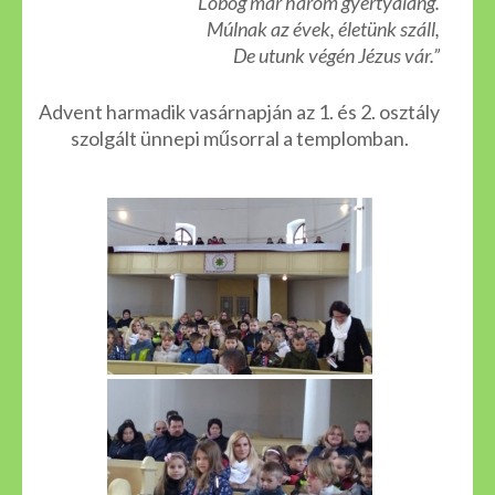
Lobog már három gyertyaláng.
Múlnak az évek, életünk száll,
De utunk végén Jézus vár.”
Advent harmadik vasárnapján az 1. és 2. osztály
szolgált ünnepi műsorral a templomban.