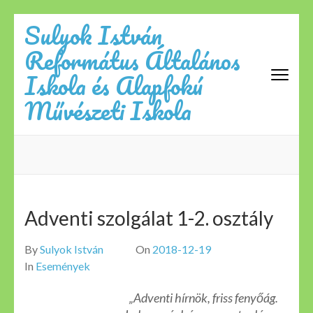
Skip
Sulyok István
to
Református Általános
content
(Press
Iskola és Alapfokú
Enter)
Művészeti Iskola
Adventi szolgálat 1-2. osztály
By
Sulyok István
On
2018-12-19
In
Események
„Adventi hírnök, friss fenyőág.