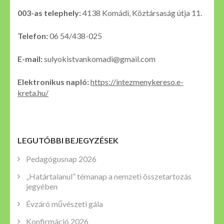
003-as telephely:
4138 Komádi, Köztársaság útja 11.
Telefon:
06 54/438-025
E-mail:
sulyokistvankomadi@gmail.com
Elektronikus napló:
https://intezmenykereso.e-
kreta.hu/
LEGUTÓBBI BEJEGYZÉSEK
Pedagógusnap 2026
„Határtalanul” témanap a nemzeti összetartozás
jegyében
Évzáró művészeti gála
Konfirmáció 2026