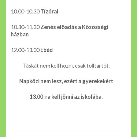
10.00-10.30
Tízórai
10.30-11.30
Zenés előadás a Közösségi
házban
12.00-13.00
Ebéd
Táskát nem kell hozni, csak tolltartót.
Napközi nem lesz, ezért a gyerekekért
13.00-ra kell jönni az iskolába.