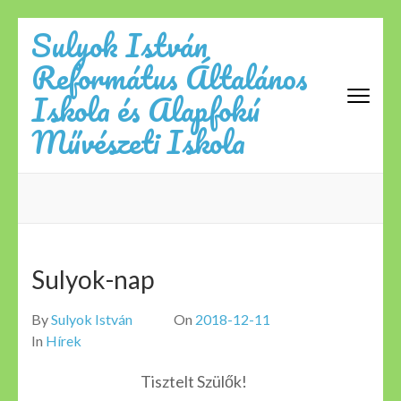
Skip
Sulyok István
to
Református Általános
content
(Press
Iskola és Alapfokú
Enter)
Művészeti Iskola
Sulyok-nap
By
Sulyok István
On
2018-12-11
In
Hírek
Tisztelt Szülők!