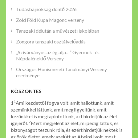
Tudásbajnokság döntő 2026
Zöld Föld Kupa Magonc verseny
Tanszaki délután a művészeti iskolában
Zongora tanszaki osztályelőadás
„Szivárványos az ég alja…” Gyermek- és
Népdaléneklő Verseny
Országos Honismereti Tanulmányi Verseny
eredménye
KÖSZÖNTÉS
1
1
Ami kezdettől fogva volt, amit hallottunk, amit
szemünkkel láttunk, amit megfigyeltünk, amit
kezünkkel is megtapintottunk, azt hirdetjük az élet
2
igéjéről.
Mert megjelent az élet, mi pedig láttuk, és
bizonyságot teszünk róla, és ezért hirdetjük nektek is
az örök életet, amely azelőtt az Atyánál volt, most