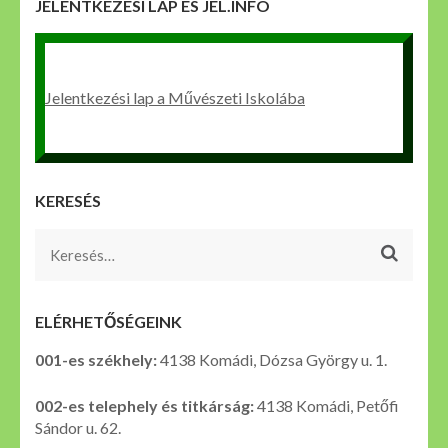
JELENTKEZÉSI LAP ÉS JEL.INFÓ
Jelentkezési lap a Művészeti Iskolába
KERESÉS
Keresés:
ELÉRHETŐSÉGEINK
001-es székhely:
4138 Komádi, Dózsa György u. 1.
002-es telephely és titkárság:
4138 Komádi, Petőfi
Sándor u. 62.