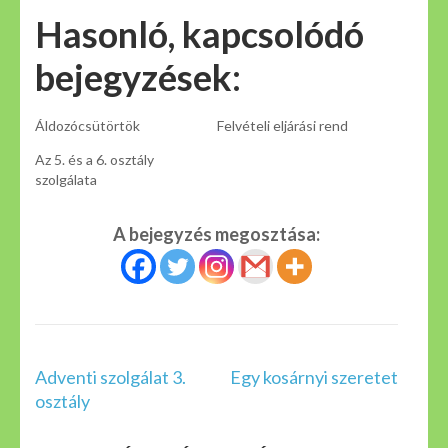
Hasonló, kapcsolódó
bejegyzések:
Áldozócsütörtök
Felvételi eljárási rend
Az 5. és a 6. osztály
szolgálata
A bejegyzés megosztása:
Bejegyzés
Adventi szolgálat 3.
Egy kosárnyi szeretet
navigáció
osztály