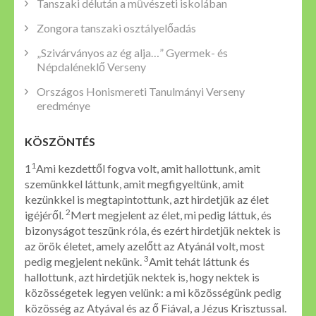
Tanszaki délután a művészeti iskolában
Zongora tanszaki osztályelőadás
„Szivárványos az ég alja…” Gyermek- és
Népdaléneklő Verseny
Országos Honismereti Tanulmányi Verseny
eredménye
KÖSZÖNTÉS
1
1
Ami kezdettől fogva volt, amit hallottunk, amit
szemünkkel láttunk, amit megfigyeltünk, amit
kezünkkel is megtapintottunk, azt hirdetjük az élet
2
igéjéről.
Mert megjelent az élet, mi pedig láttuk, és
bizonyságot teszünk róla, és ezért hirdetjük nektek is
az örök életet, amely azelőtt az Atyánál volt, most
3
pedig megjelent nekünk.
Amit tehát láttunk és
hallottunk, azt hirdetjük nektek is, hogy nektek is
közösségetek legyen velünk: a mi közösségünk pedig
közösség az Atyával és az ő Fiával, a Jézus Krisztussal.