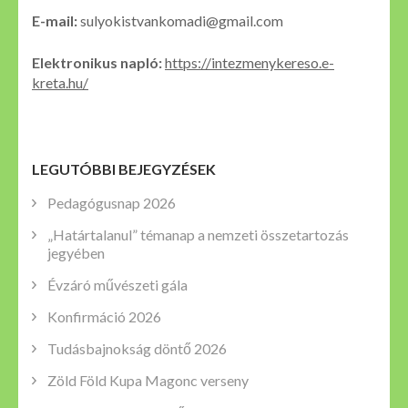
E-mail:
sulyokistvankomadi@gmail.com
Elektronikus napló:
https://intezmenykereso.e-
kreta.hu/
LEGUTÓBBI BEJEGYZÉSEK
Pedagógusnap 2026
„Határtalanul” témanap a nemzeti összetartozás
jegyében
Évzáró művészeti gála
Konfirmáció 2026
Tudásbajnokság döntő 2026
Zöld Föld Kupa Magonc verseny