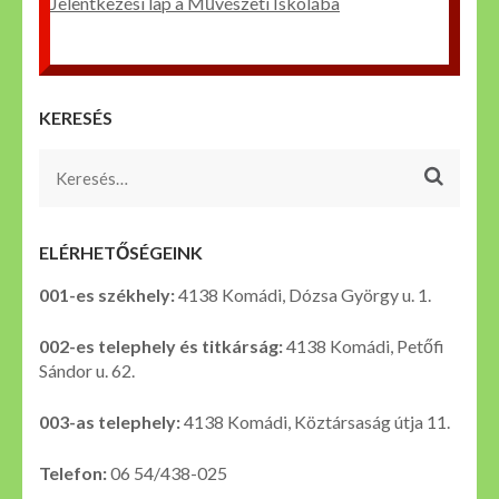
Jelentkezési lap a Művészeti Iskolába
KERESÉS
Keresés:
ELÉRHETŐSÉGEINK
001-es székhely:
4138 Komádi, Dózsa György u. 1.
002-es telephely és titkárság:
4138 Komádi, Petőfi
Sándor u. 62.
003-as telephely:
4138 Komádi, Köztársaság útja 11.
Telefon:
06 54/438-025