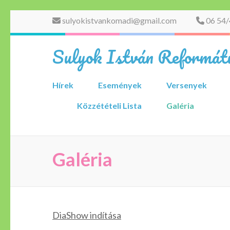
Skip
sulyokistvankomadi@gmail.com
06 54/
to
content
Sulyok István Reformátu
(Press
Enter)
Hírek
Események
Versenyek
Közzétételi Lista
Galéria
Galéria
DiaShow indítása