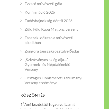
Évzáró művészeti gála
Konfirmáció 2026
Tudásbajnokság döntő 2026
Zöld Föld Kupa Magonc verseny
Tanszaki délután a művészeti
iskolában
Zongora tanszaki osztályelőadás
„Szivárványos az ég alja…”
Gyermek- és Népdaléneklő
Verseny
Országos Honismereti Tanulmányi
Verseny eredménye
KÖSZÖNTÉS
1
1
Ami kezdettől fogva volt, amit