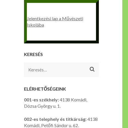
Jelentkezési lap a Művészeti
Iskolába
KERESÉS
Keresés:
ELÉRHETŐSÉGEINK
001-es székhely:
4138 Komádi,
Dózsa György u. 1.
002-es telephely és titkárság:
4138
Komádi, Petőfi Sándor u. 62.