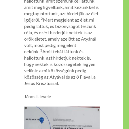
hallottunk, amit szemünkkel láttunk,
amit megfigyeltünk, amit kezünkkel is
megtapintottunk, azt hirdetjük az élet
2
igéjéről.
Mert megjelent az élet, mi
pedig láttuk, és bizonyságot teszünk
róla, és ezért hirdetjük nektek is az
örök életet, amely azelőtt az Atyánál
volt, most pedig megjelent
3
nekünk.
Amit tehát láttunk és
hallottunk, azt hirdetjük nektek is,
hogy nektek is közösségetek legyen
velünk: a mi közösségünk pedig
közösség az Atyával és az ő Fiával, a
Jézus Krisztussal.
János I. levele