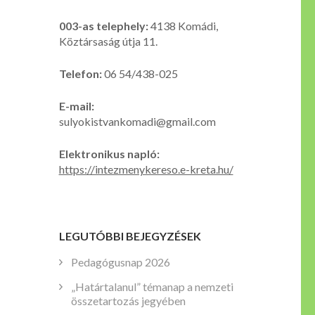
003-as telephely:
4138 Komádi,
Köztársaság útja 11.
Telefon:
06 54/438-025
E-mail:
sulyokistvankomadi@gmail.com
Elektronikus napló:
https://intezmenykereso.e-kreta.hu/
LEGUTÓBBI BEJEGYZÉSEK
Pedagógusnap 2026
„Határtalanul” témanap a nemzeti
összetartozás jegyében