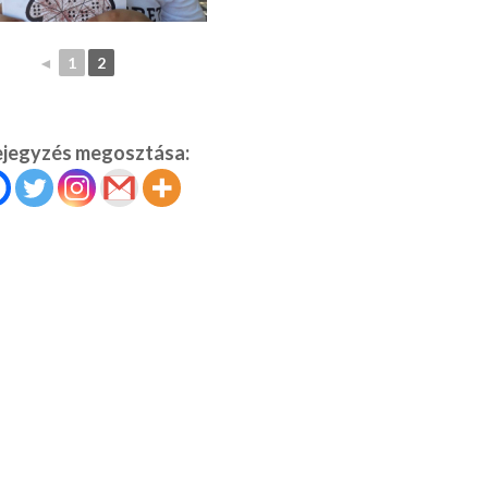
◄
1
2
ejegyzés megosztása: