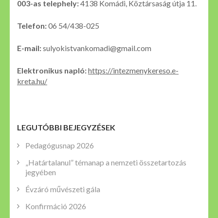
003-as telephely:
4138 Komádi, Köztársaság útja 11.
Telefon:
06 54/438-025
E-mail:
sulyokistvankomadi@gmail.com
Elektronikus napló:
https://intezmenykereso.e-
kreta.hu/
LEGUTÓBBI BEJEGYZÉSEK
Pedagógusnap 2026
„Határtalanul” témanap a nemzeti összetartozás
jegyében
Évzáró művészeti gála
Konfirmáció 2026