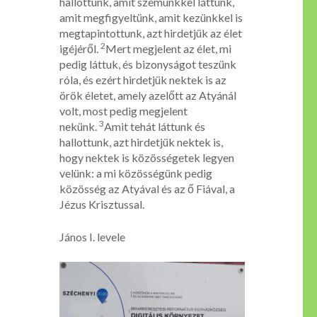
hallottunk, amit szemünkkel láttunk,
amit megfigyeltünk, amit kezünkkel is
megtapintottunk, azt hirdetjük az élet
2
igéjéről.
Mert megjelent az élet, mi
pedig láttuk, és bizonyságot teszünk
róla, és ezért hirdetjük nektek is az
örök életet, amely azelőtt az Atyánál
volt, most pedig megjelent
3
nekünk.
Amit tehát láttunk és
hallottunk, azt hirdetjük nektek is,
hogy nektek is közösségetek legyen
velünk: a mi közösségünk pedig
közösség az Atyával és az ő Fiával, a
Jézus Krisztussal.
János I. levele