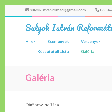
Skip
sulyokistvankomadi@gmail.com
06 54/
to
content
Sulyok István Reformátu
(Press
Enter)
Hírek
Események
Versenyek
Közzétételi Lista
Galéria
Galéria
DiaShow indítása