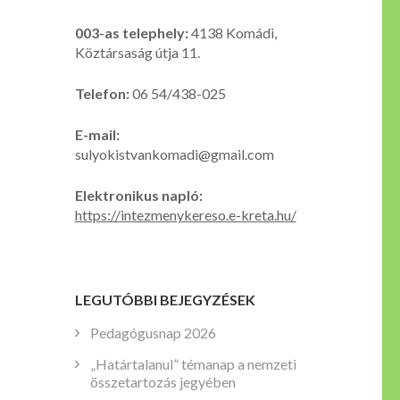
003-as telephely:
4138 Komádi,
Köztársaság útja 11.
Telefon:
06 54/438-025
E-mail:
sulyokistvankomadi@gmail.com
Elektronikus napló:
https://intezmenykereso.e-kreta.hu/
LEGUTÓBBI BEJEGYZÉSEK
Pedagógusnap 2026
„Határtalanul” témanap a nemzeti
összetartozás jegyében