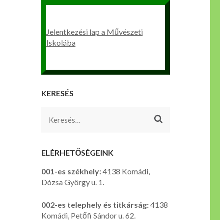
Jelentkezési lap a Művészeti
Iskolába
KERESÉS
Keresés:
ELÉRHETŐSÉGEINK
001-es székhely:
4138 Komádi,
Dózsa György u. 1.
002-es telephely és titkárság:
4138
Komádi, Petőfi Sándor u. 62.