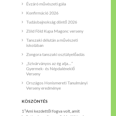
Évzáró művészeti gála
Konfirmáció 2026
Tudásbajnokság döntő 2026
Zöld Föld Kupa Magonc verseny
Tanszaki délután a művészeti
iskolában
Zongora tanszaki osztályelőadás
„Szivárványos az ég alja…”
Gyermek- és Népdaléneklő
Verseny
Országos Honismereti Tanulmányi
Verseny eredménye
KÖSZÖNTÉS
1
1
Ami kezdettől fogva volt, amit