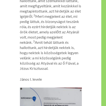
hallottunk, amit szemünkkel láttunk,
amit megfigyeltünk, amit kezünkkel is
megtapintottunk, azt hirdetjük az élet
2
igéjéről.
Mert megjelent az élet, mi
pedig láttuk, és bizonyságot teszünk
róla, és ezért hirdetjük nektek is az
örök életet, amely azelőtt az Atyánál
volt, most pedig megjelent
3
nekünk.
Amit tehát láttunk és
hallottunk, azt hirdetjük nektek is,
hogy nektek is közösségetek legyen
velünk: a mi közösségünk pedig
közösség az Atyával és az ő Fiával, a
Jézus Krisztussal.
János I. levele