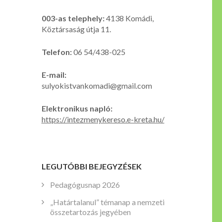
003-as telephely:
4138 Komádi,
Köztársaság útja 11.
Telefon:
06 54/438-025
E-mail:
sulyokistvankomadi@gmail.com
Elektronikus napló:
https://intezmenykereso.e-kreta.hu/
LEGUTÓBBI BEJEGYZÉSEK
Pedagógusnap 2026
„Határtalanul” témanap a nemzeti
összetartozás jegyében