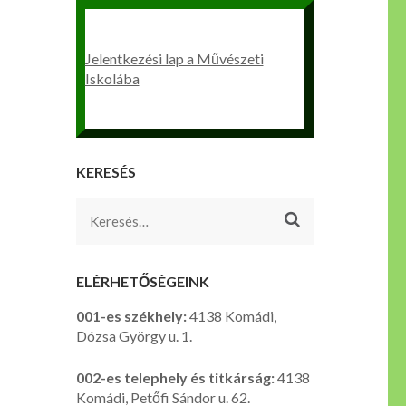
Jelentkezési lap a Művészeti
Iskolába
KERESÉS
Keresés:
ELÉRHETŐSÉGEINK
001-es székhely:
4138 Komádi,
Dózsa György u. 1.
002-es telephely és titkárság:
4138
Komádi, Petőfi Sándor u. 62.