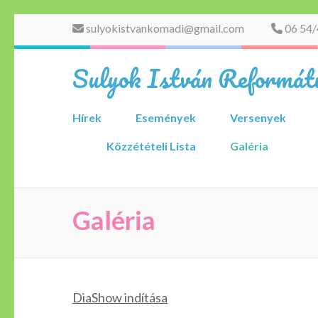
Skip
sulyokistvankomadi@gmail.com
06 54/
to
content
Sulyok István Reformátu
(Press
Enter)
Hírek
Események
Versenyek
Közzétételi Lista
Galéria
Galéria
DiaShow indítása