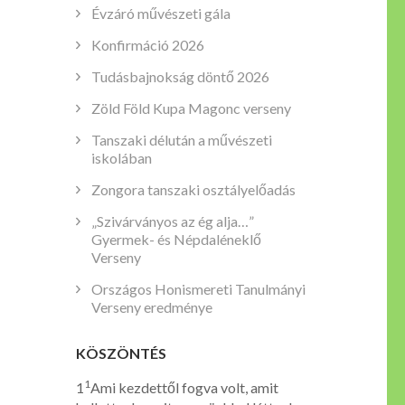
Évzáró művészeti gála
Konfirmáció 2026
Tudásbajnokság döntő 2026
Zöld Föld Kupa Magonc verseny
Tanszaki délután a művészeti
iskolában
Zongora tanszaki osztályelőadás
„Szivárványos az ég alja…”
Gyermek- és Népdaléneklő
Verseny
Országos Honismereti Tanulmányi
Verseny eredménye
KÖSZÖNTÉS
1
1
Ami kezdettől fogva volt, amit