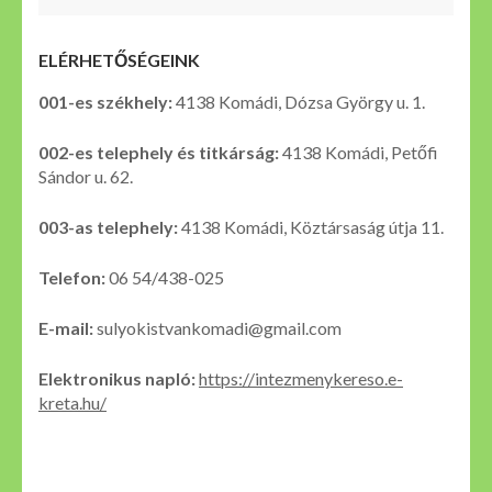
ELÉRHETŐSÉGEINK
001-es székhely:
4138 Komádi, Dózsa György u. 1.
002-es telephely és titkárság:
4138 Komádi, Petőfi
Sándor u. 62.
003-as telephely:
4138 Komádi, Köztársaság útja 11.
Telefon:
06 54/438-025
E-mail:
sulyokistvankomadi@gmail.com
Elektronikus napló:
https://intezmenykereso.e-
kreta.hu/