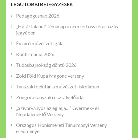
LEGUTÓBBI BEJEGYZÉSEK
Pedagógusnap 2026
„Határtalanul” témanap a nemzeti összetartozás
jegyében
Évzáró művészeti gála
Konfirmáció 2026
Tudásbajnokság döntő 2026
Zöld Föld Kupa Magonc verseny
Tanszaki délután a művészeti iskolában
Zongora tanszaki osztályelőadás
„Szivárványos az ég alja…” Gyermek- és
Népdaléneklő Verseny
Országos Honismereti Tanulmányi Verseny
eredménye