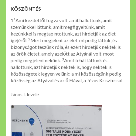
KÖSZÖNTÉS
1
1
Ami kezdettől fogva volt, amit hallottunk, amit
szemünkkel láttunk, amit megfigyeltünk, amit
kezünkkel is megtapintottunk, azt hirdetjük az élet
2
igéjéről.
Mert megjelent az élet, mi pedig láttuk, és
bizonyságot teszünk róla, és ezért hirdetjük nektek is
az örök életet, amely azelőtt az Atyánál volt, most
3
pedig megjelent nekünk.
Amit tehát láttunk és
hallottunk, azt hirdetjük nektek is, hogy nektek is
közösségetek legyen velünk: a mi közösségünk pedig
közösség az Atyával és az ő Fiával, a Jézus Krisztussal.
János I. levele