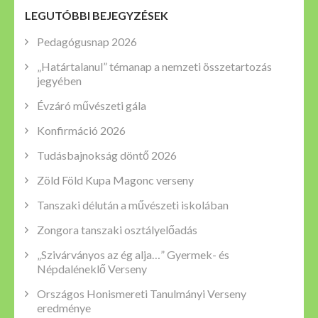
LEGUTÓBBI BEJEGYZÉSEK
Pedagógusnap 2026
„Határtalanul” témanap a nemzeti összetartozás
jegyében
Évzáró művészeti gála
Konfirmáció 2026
Tudásbajnokság döntő 2026
Zöld Föld Kupa Magonc verseny
Tanszaki délután a művészeti iskolában
Zongora tanszaki osztályelőadás
„Szivárványos az ég alja…” Gyermek- és
Népdaléneklő Verseny
Országos Honismereti Tanulmányi Verseny
eredménye