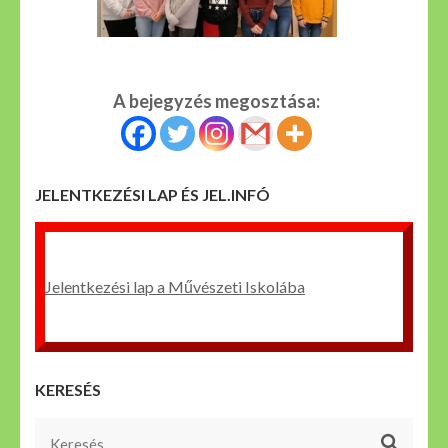
A bejegyzés megosztása:
JELENTKEZÉSI LAP ÉS JEL.INFÓ
Jelentkezési lap a Művészeti Iskolába
KERESÉS
Keresés: