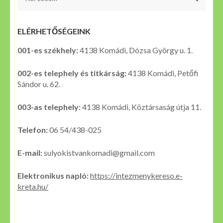
ELÉRHETŐSÉGEINK
001-es székhely:
4138 Komádi, Dózsa György u. 1.
002-es telephely és titkárság:
4138 Komádi, Petőfi
Sándor u. 62.
003-as telephely:
4138 Komádi, Köztársaság útja 11.
Telefon:
06 54/438-025
E-mail:
sulyokistvankomadi@gmail.com
Elektronikus napló:
https://intezmenykereso.e-
kreta.hu/