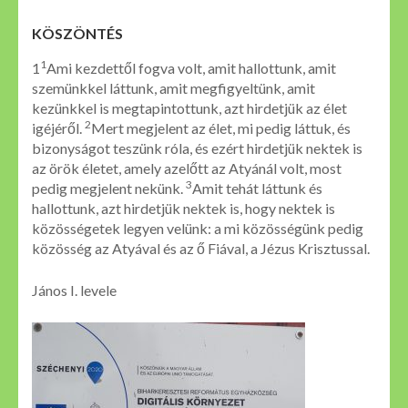
KÖSZÖNTÉS
1
1
Ami kezdettől fogva volt, amit hallottunk, amit
szemünkkel láttunk, amit megfigyeltünk, amit
kezünkkel is megtapintottunk, azt hirdetjük az élet
2
igéjéről.
Mert megjelent az élet, mi pedig láttuk, és
bizonyságot teszünk róla, és ezért hirdetjük nektek is
az örök életet, amely azelőtt az Atyánál volt, most
3
pedig megjelent nekünk.
Amit tehát láttunk és
hallottunk, azt hirdetjük nektek is, hogy nektek is
közösségetek legyen velünk: a mi közösségünk pedig
közösség az Atyával és az ő Fiával, a Jézus Krisztussal.
János I. levele