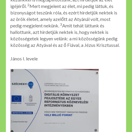
2
igéjéről.
Mert megjelent az élet, mi pedig láttuk, és
bizonyságot teszünk róla, és ezért hirdetjük nektek is
az örök életet, amely azelőtt az Atyánál volt, most
3
pedig megjelent nekünk.
Amit tehát láttunk és
hallottunk, azt hirdetjük nektek is, hogy nektek is
közösségetek legyen velünk: a mi közösségünk pedig
közösség az Atyával és az ő Fiával, a Jézus Krisztussal.
János I. levele