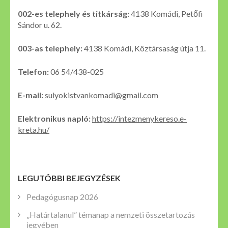
002-es telephely és titkárság:
4138 Komádi, Petőfi
Sándor u. 62.
003-as telephely:
4138 Komádi, Köztársaság útja 11.
Telefon:
06 54/438-025
E-mail:
sulyokistvankomadi@gmail.com
Elektronikus napló:
https://intezmenykereso.e-
kreta.hu/
LEGUTÓBBI BEJEGYZÉSEK
Pedagógusnap 2026
„Határtalanul” témanap a nemzeti összetartozás
jegyében