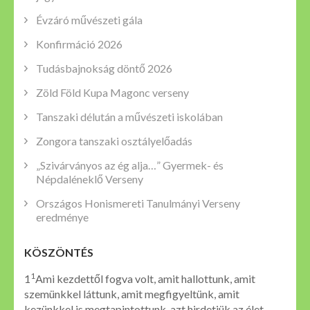
Évzáró művészeti gála
Konfirmáció 2026
Tudásbajnokság döntő 2026
Zöld Föld Kupa Magonc verseny
Tanszaki délután a művészeti iskolában
Zongora tanszaki osztályelőadás
„Szivárványos az ég alja…” Gyermek- és
Népdaléneklő Verseny
Országos Honismereti Tanulmányi Verseny
eredménye
KÖSZÖNTÉS
1
1
Ami kezdettől fogva volt, amit hallottunk, amit
szemünkkel láttunk, amit megfigyeltünk, amit
kezünkkel is megtapintottunk, azt hirdetjük az élet