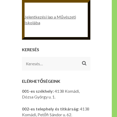
Jelentkezési lap a Művészeti
Iskolába
KERESÉS
Keresés:
ELÉRHETŐSÉGEINK
001-es székhely:
4138 Komádi,
Dózsa György u. 1.
002-es telephely és titkárság:
4138
Komádi, Petőfi Sándor u. 62.