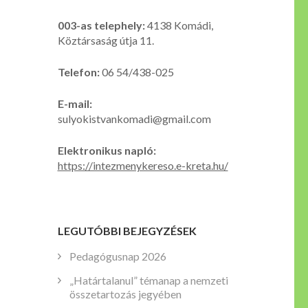
003-as telephely:
4138 Komádi,
Köztársaság útja 11.
Telefon:
06 54/438-025
E-mail:
sulyokistvankomadi@gmail.com
Elektronikus napló:
https://intezmenykereso.e-kreta.hu/
LEGUTÓBBI BEJEGYZÉSEK
Pedagógusnap 2026
„Határtalanul” témanap a nemzeti
összetartozás jegyében