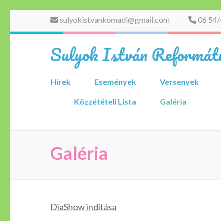
Skip
sulyokistvankomadi@gmail.com
06 54/
to
content
Sulyok István Reformátu
(Press
Enter)
Hírek
Események
Versenyek
Közzétételi Lista
Galéria
Galéria
DiaShow indítása