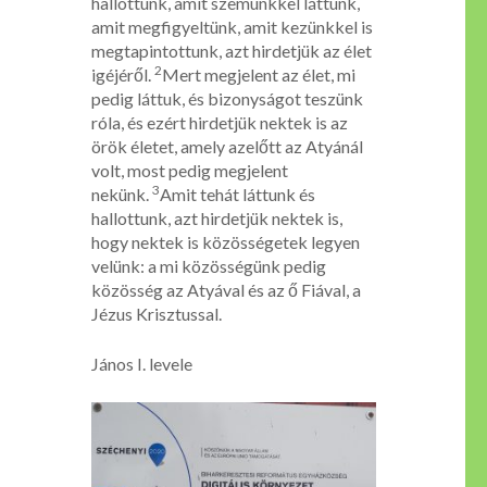
hallottunk, amit szemünkkel láttunk,
amit megfigyeltünk, amit kezünkkel is
megtapintottunk, azt hirdetjük az élet
2
igéjéről.
Mert megjelent az élet, mi
pedig láttuk, és bizonyságot teszünk
róla, és ezért hirdetjük nektek is az
örök életet, amely azelőtt az Atyánál
volt, most pedig megjelent
3
nekünk.
Amit tehát láttunk és
hallottunk, azt hirdetjük nektek is,
hogy nektek is közösségetek legyen
velünk: a mi közösségünk pedig
közösség az Atyával és az ő Fiával, a
Jézus Krisztussal.
János I. levele