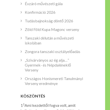
Évzáró művészeti gála
Konfirmáció 2026
Tudásbajnokság döntő 2026
Zöld Föld Kupa Magonc verseny
Tanszaki délután a művészeti
iskolában
Zongora tanszaki osztályelőadás
„Szivárványos az ég alja…”
Gyermek- és Népdaléneklő
Verseny
Országos Honismereti Tanulmányi
Verseny eredménye
KÖSZÖNTÉS
1
1
Ami kezdettől fogva volt, amit