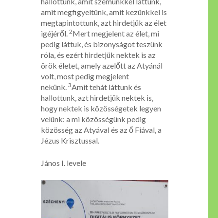
hallottunk, amit szemünkkel láttunk,
amit megfigyeltünk, amit kezünkkel is
megtapintottunk, azt hirdetjük az élet
2
igéjéről.
Mert megjelent az élet, mi
pedig láttuk, és bizonyságot teszünk
róla, és ezért hirdetjük nektek is az
örök életet, amely azelőtt az Atyánál
volt, most pedig megjelent
3
nekünk.
Amit tehát láttunk és
hallottunk, azt hirdetjük nektek is,
hogy nektek is közösségetek legyen
velünk: a mi közösségünk pedig
közösség az Atyával és az ő Fiával, a
Jézus Krisztussal.
János I. levele