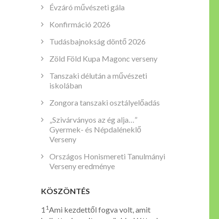
Évzáró művészeti gála
Konfirmáció 2026
Tudásbajnokság döntő 2026
Zöld Föld Kupa Magonc verseny
Tanszaki délután a művészeti
iskolában
Zongora tanszaki osztályelőadás
„Szivárványos az ég alja…”
Gyermek- és Népdaléneklő
Verseny
Országos Honismereti Tanulmányi
Verseny eredménye
KÖSZÖNTÉS
1
1
Ami kezdettől fogva volt, amit