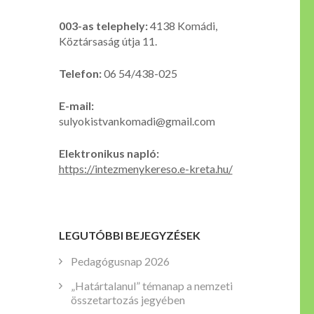
003-as telephely:
4138 Komádi,
Köztársaság útja 11.
Telefon:
06 54/438-025
E-mail:
sulyokistvankomadi@gmail.com
Elektronikus napló:
https://intezmenykereso.e-kreta.hu/
LEGUTÓBBI BEJEGYZÉSEK
Pedagógusnap 2026
„Határtalanul” témanap a nemzeti
összetartozás jegyében