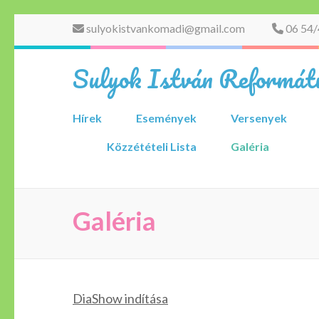
Skip
sulyokistvankomadi@gmail.com
06 54/
to
content
Sulyok István Reformátu
(Press
Enter)
Hírek
Események
Versenyek
Közzétételi Lista
Galéria
Galéria
DiaShow indítása