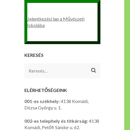
Jelentkezési lap a Művészeti
Iskolába
KERESÉS
Keresés:
ELÉRHETŐSÉGEINK
001-es székhely:
4138 Komádi,
Dózsa György u. 1.
002-es telephely és titkárság:
4138
Komádi, Petőfi Sándor u. 62.