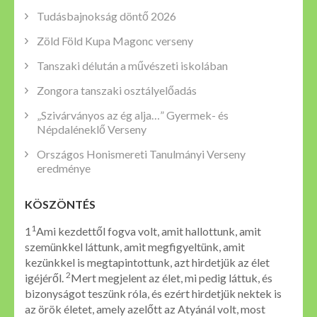
Tudásbajnokság döntő 2026
Zöld Föld Kupa Magonc verseny
Tanszaki délután a művészeti iskolában
Zongora tanszaki osztályelőadás
„Szivárványos az ég alja…” Gyermek- és
Népdaléneklő Verseny
Országos Honismereti Tanulmányi Verseny
eredménye
KÖSZÖNTÉS
1
1
Ami kezdettől fogva volt, amit hallottunk, amit
szemünkkel láttunk, amit megfigyeltünk, amit
kezünkkel is megtapintottunk, azt hirdetjük az élet
2
igéjéről.
Mert megjelent az élet, mi pedig láttuk, és
bizonyságot teszünk róla, és ezért hirdetjük nektek is
az örök életet, amely azelőtt az Atyánál volt, most