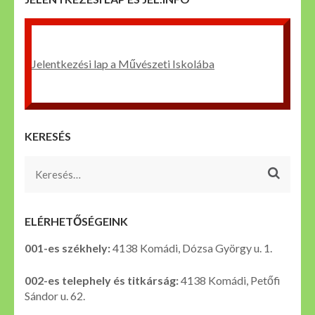
Jelentkezési lap a Művészeti Iskolába
KERESÉS
Keresés:
ELÉRHETŐSÉGEINK
001-es székhely:
4138 Komádi, Dózsa György u. 1.
002-es telephely és titkárság:
4138 Komádi, Petőfi
Sándor u. 62.