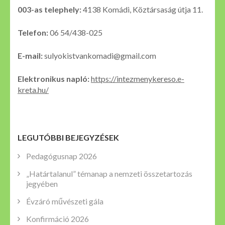
003-as telephely:
4138 Komádi, Köztársaság útja 11.
Telefon:
06 54/438-025
E-mail:
sulyokistvankomadi@gmail.com
Elektronikus napló:
https://intezmenykereso.e-
kreta.hu/
LEGUTÓBBI BEJEGYZÉSEK
Pedagógusnap 2026
„Határtalanul” témanap a nemzeti összetartozás
jegyében
Évzáró művészeti gála
Konfirmáció 2026