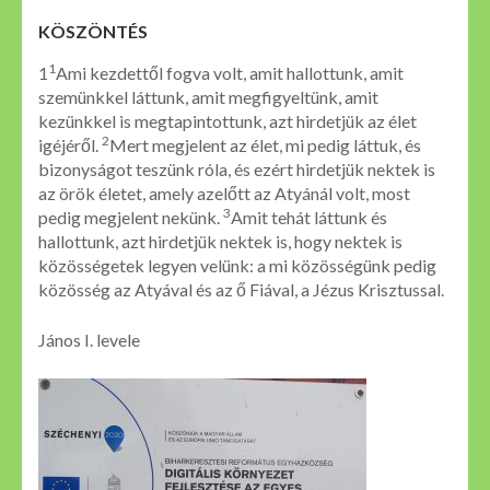
KÖSZÖNTÉS
1
1
Ami kezdettől fogva volt, amit hallottunk, amit
szemünkkel láttunk, amit megfigyeltünk, amit
kezünkkel is megtapintottunk, azt hirdetjük az élet
2
igéjéről.
Mert megjelent az élet, mi pedig láttuk, és
bizonyságot teszünk róla, és ezért hirdetjük nektek is
az örök életet, amely azelőtt az Atyánál volt, most
3
pedig megjelent nekünk.
Amit tehát láttunk és
hallottunk, azt hirdetjük nektek is, hogy nektek is
közösségetek legyen velünk: a mi közösségünk pedig
közösség az Atyával és az ő Fiával, a Jézus Krisztussal.
János I. levele