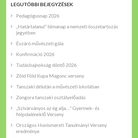
LEGUTÓBBI BEJEGYZÉSEK
Pedagógusnap 2026
„Határtalanul” témanap a nemzeti összetartozás
jegyében
Évzáró művészeti gála
Konfirmáció 2026
Tudásbajnokság döntő 2026
Zöld Föld Kupa Magonc verseny
Tanszaki délután a művészeti iskolában
Zongora tanszaki osztályelőadás
„Szivárványos az ég alja…” Gyermek- és
Népdaléneklő Verseny
Országos Honismereti Tanulmányi Verseny
eredménye