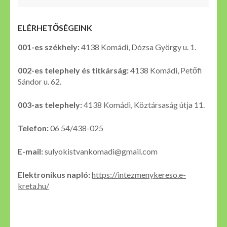
ELÉRHETŐSÉGEINK
001-es székhely:
4138 Komádi, Dózsa György u. 1.
002-es telephely és titkárság:
4138 Komádi, Petőfi
Sándor u. 62.
003-as telephely:
4138 Komádi, Köztársaság útja 11.
Telefon:
06 54/438-025
E-mail:
sulyokistvankomadi@gmail.com
Elektronikus napló:
https://intezmenykereso.e-
kreta.hu/