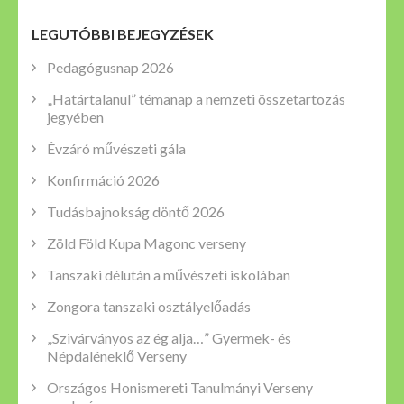
LEGUTÓBBI BEJEGYZÉSEK
Pedagógusnap 2026
„Határtalanul” témanap a nemzeti összetartozás
jegyében
Évzáró művészeti gála
Konfirmáció 2026
Tudásbajnokság döntő 2026
Zöld Föld Kupa Magonc verseny
Tanszaki délután a művészeti iskolában
Zongora tanszaki osztályelőadás
„Szivárványos az ég alja…” Gyermek- és
Népdaléneklő Verseny
Országos Honismereti Tanulmányi Verseny