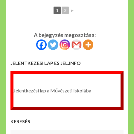
1
2
►
A bejegyzés megosztása:
JELENTKEZÉSI LAP ÉS JEL.INFÓ
Jelentkezési lap a Művészeti Iskolába
KERESÉS