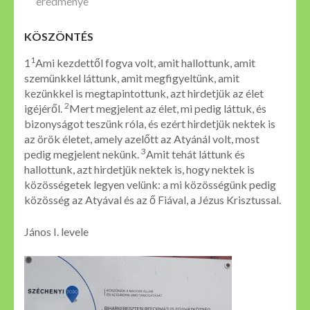
eredménye
KÖSZÖNTÉS
1
1
Ami kezdettől fogva volt, amit hallottunk, amit
szemünkkel láttunk, amit megfigyeltünk, amit
kezünkkel is megtapintottunk, azt hirdetjük az élet
2
igéjéről.
Mert megjelent az élet, mi pedig láttuk, és
bizonyságot teszünk róla, és ezért hirdetjük nektek is
az örök életet, amely azelőtt az Atyánál volt, most
3
pedig megjelent nekünk.
Amit tehát láttunk és
hallottunk, azt hirdetjük nektek is, hogy nektek is
közösségetek legyen velünk: a mi közösségünk pedig
közösség az Atyával és az ő Fiával, a Jézus Krisztussal.
János I. levele