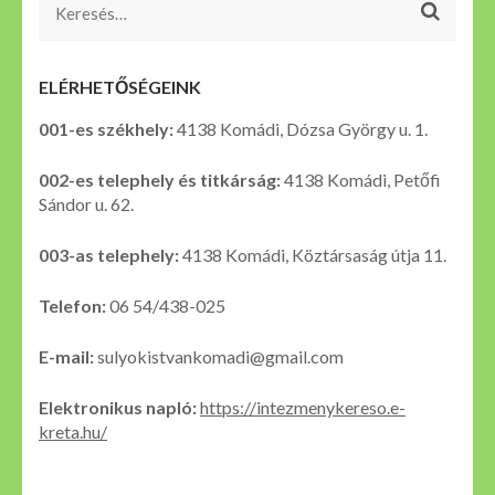
Keresés:
ELÉRHETŐSÉGEINK
001-es székhely:
4138 Komádi, Dózsa György u. 1.
002-es telephely és titkárság:
4138 Komádi, Petőfi
Sándor u. 62.
003-as telephely:
4138 Komádi, Köztársaság útja 11.
Telefon:
06 54/438-025
E-mail:
sulyokistvankomadi@gmail.com
Elektronikus napló:
https://intezmenykereso.e-
kreta.hu/