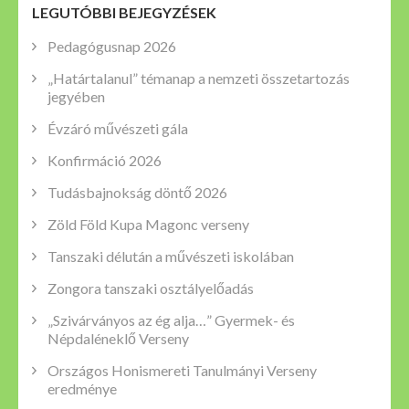
LEGUTÓBBI BEJEGYZÉSEK
Pedagógusnap 2026
„Határtalanul” témanap a nemzeti összetartozás
jegyében
Évzáró művészeti gála
Konfirmáció 2026
Tudásbajnokság döntő 2026
Zöld Föld Kupa Magonc verseny
Tanszaki délután a művészeti iskolában
Zongora tanszaki osztályelőadás
„Szivárványos az ég alja…” Gyermek- és
Népdaléneklő Verseny
Országos Honismereti Tanulmányi Verseny
eredménye