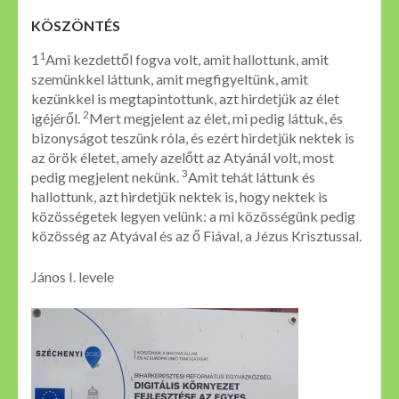
KÖSZÖNTÉS
1
1
Ami kezdettől fogva volt, amit hallottunk, amit
szemünkkel láttunk, amit megfigyeltünk, amit
kezünkkel is megtapintottunk, azt hirdetjük az élet
2
igéjéről.
Mert megjelent az élet, mi pedig láttuk, és
bizonyságot teszünk róla, és ezért hirdetjük nektek is
az örök életet, amely azelőtt az Atyánál volt, most
3
pedig megjelent nekünk.
Amit tehát láttunk és
hallottunk, azt hirdetjük nektek is, hogy nektek is
közösségetek legyen velünk: a mi közösségünk pedig
közösség az Atyával és az ő Fiával, a Jézus Krisztussal.
János I. levele