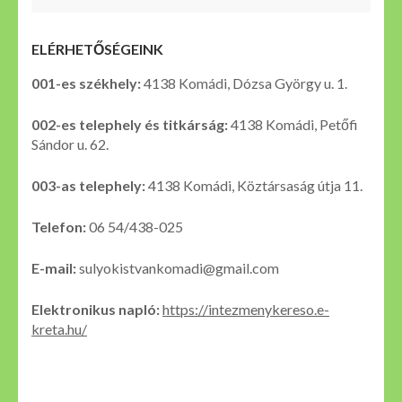
ELÉRHETŐSÉGEINK
001-es székhely:
4138 Komádi, Dózsa György u. 1.
002-es telephely és titkárság:
4138 Komádi, Petőfi
Sándor u. 62.
003-as telephely:
4138 Komádi, Köztársaság útja 11.
Telefon:
06 54/438-025
E-mail:
sulyokistvankomadi@gmail.com
Elektronikus napló:
https://intezmenykereso.e-
kreta.hu/