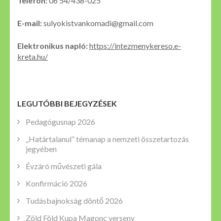
Telefon:
06 54/438-025
E-mail:
sulyokistvankomadi@gmail.com
Elektronikus napló:
https://intezmenykereso.e-
kreta.hu/
LEGUTÓBBI BEJEGYZÉSEK
Pedagógusnap 2026
„Határtalanul” témanap a nemzeti összetartozás
jegyében
Évzáró művészeti gála
Konfirmáció 2026
Tudásbajnokság döntő 2026
Zöld Föld Kupa Magonc verseny