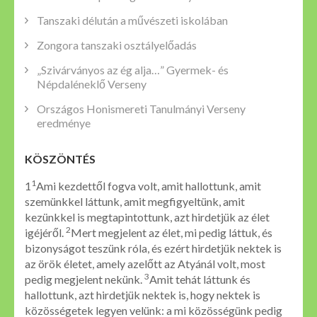
Tanszaki délután a művészeti iskolában
Zongora tanszaki osztályelőadás
„Szivárványos az ég alja…” Gyermek- és
Népdaléneklő Verseny
Országos Honismereti Tanulmányi Verseny
eredménye
KÖSZÖNTÉS
1
1
Ami kezdettől fogva volt, amit hallottunk, amit
szemünkkel láttunk, amit megfigyeltünk, amit
kezünkkel is megtapintottunk, azt hirdetjük az élet
2
igéjéről.
Mert megjelent az élet, mi pedig láttuk, és
bizonyságot teszünk róla, és ezért hirdetjük nektek is
az örök életet, amely azelőtt az Atyánál volt, most
3
pedig megjelent nekünk.
Amit tehát láttunk és
hallottunk, azt hirdetjük nektek is, hogy nektek is
közösségetek legyen velünk: a mi közösségünk pedig