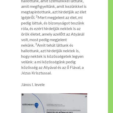
hallottunk, amit szemünkkel láttunk,
amit megfigyeltünk, amit kezünkkel is
megtapintottunk, azt hirdetjük az élet
2
igéjéről.
Mert megjelent az élet, mi
pedig láttuk, és bizonyságot teszünk
róla, és ezért hirdetjük nektek is az
örök életet, amely azelőtt az Atyánál
volt, most pedig megjelent
3
nekünk.
Amit tehát láttunk és
hallottunk, azt hirdetjük nektek is,
hogy nektek is közösségetek legyen
velünk: a mi közösségünk pedig
közösség az Atyával és az ő Fiával, a
Jézus Krisztussal.
János I. levele