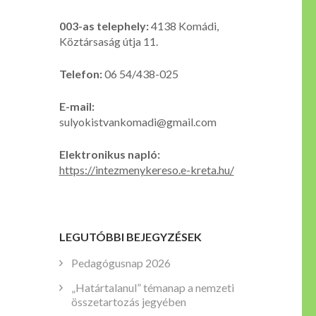
003-as telephely:
4138 Komádi,
Köztársaság útja 11.
Telefon:
06 54/438-025
E-mail:
sulyokistvankomadi@gmail.com
Elektronikus napló:
https://intezmenykereso.e-kreta.hu/
LEGUTÓBBI BEJEGYZÉSEK
Pedagógusnap 2026
„Határtalanul” témanap a nemzeti
összetartozás jegyében