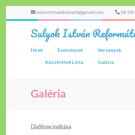
Skip
sulyokistvankomadi@gmail.com
06 54/
to
content
Sulyok István Reformátu
(Press
Enter)
Hírek
Események
Versenyek
Közzétételi Lista
Galéria
Galéria
DiaShow indítása