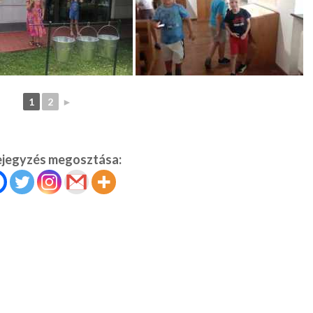
1
2
►
ejegyzés megosztása: