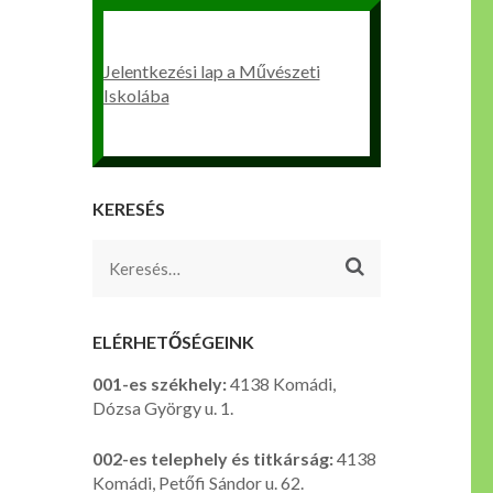
Jelentkezési lap a Művészeti
Iskolába
KERESÉS
Keresés:
ELÉRHETŐSÉGEINK
001-es székhely:
4138 Komádi,
Dózsa György u. 1.
002-es telephely és titkárság:
4138
Komádi, Petőfi Sándor u. 62.