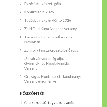
Évzáró művészeti gála
Konfirmáció 2026
Tudásbajnokság döntő 2026
Zöld Föld Kupa Magonc verseny
Tanszaki délután a művészeti
iskolában
Zongora tanszaki osztályelőadás
„Szivárványos az ég alja…”
Gyermek- és Népdaléneklő
Verseny
Országos Honismereti Tanulmányi
Verseny eredménye
KÖSZÖNTÉS
1
1
Ami kezdettől fogva volt, amit