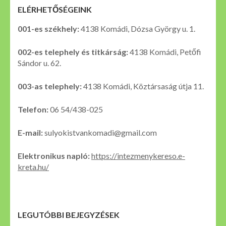
ELÉRHETŐSÉGEINK
001-es székhely:
4138 Komádi, Dózsa György u. 1.
002-es telephely és titkárság:
4138 Komádi, Petőfi
Sándor u. 62.
003-as telephely:
4138 Komádi, Köztársaság útja 11.
Telefon:
06 54/438-025
E-mail:
sulyokistvankomadi@gmail.com
Elektronikus napló:
https://intezmenykereso.e-
kreta.hu/
LEGUTÓBBI BEJEGYZÉSEK