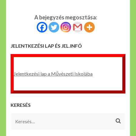
A bejegyzés megosztása:
JELENTKEZÉSI LAP ÉS JEL.INFÓ
Jelentkezési lap a Művészeti Iskolába
KERESÉS
Keresés: