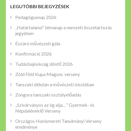
LEGUTÓBBI BEJEGYZÉSEK
Pedagógusnap 2026
„Határtalanul” témanap a nemzeti összetartozás
jegyében
Évzáró művészeti gála
Konfirmáció 2026
Tudásbajnokság döntő 2026
Zöld Föld Kupa Magonc verseny
Tanszaki délután a művészeti iskolában
Zongora tanszaki osztályelőadás
„Szivárványos az ég alja…” Gyermek- és
Népdaléneklő Verseny
Országos Honismereti Tanulmányi Verseny
eredménye