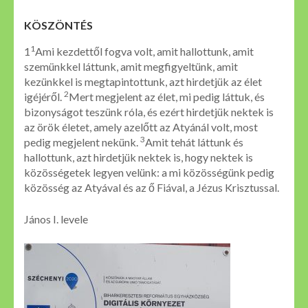
KÖSZÖNTÉS
1
1
Ami kezdettől fogva volt, amit hallottunk, amit
szemünkkel láttunk, amit megfigyeltünk, amit
kezünkkel is megtapintottunk, azt hirdetjük az élet
2
igéjéről.
Mert megjelent az élet, mi pedig láttuk, és
bizonyságot teszünk róla, és ezért hirdetjük nektek is
az örök életet, amely azelőtt az Atyánál volt, most
3
pedig megjelent nekünk.
Amit tehát láttunk és
hallottunk, azt hirdetjük nektek is, hogy nektek is
közösségetek legyen velünk: a mi közösségünk pedig
közösség az Atyával és az ő Fiával, a Jézus Krisztussal.
János I. levele