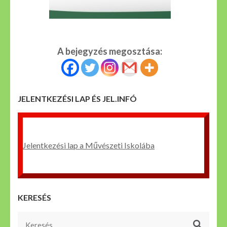
A bejegyzés megosztása:
JELENTKEZÉSI LAP ÉS JEL.INFÓ
Jelentkezési lap a Művészeti Iskolába
KERESÉS
Keresés: