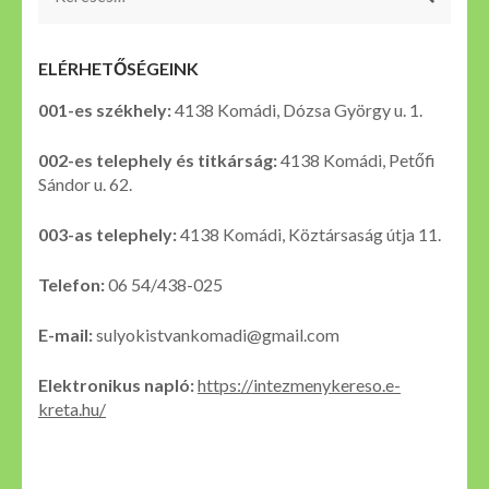
ELÉRHETŐSÉGEINK
001-es székhely:
4138 Komádi, Dózsa György u. 1.
002-es telephely és titkárság:
4138 Komádi, Petőfi
Sándor u. 62.
003-as telephely:
4138 Komádi, Köztársaság útja 11.
Telefon:
06 54/438-025
E-mail:
sulyokistvankomadi@gmail.com
Elektronikus napló:
https://intezmenykereso.e-
kreta.hu/