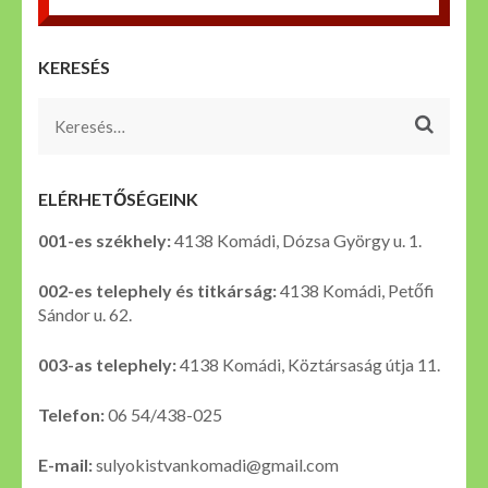
KERESÉS
Keresés:
ELÉRHETŐSÉGEINK
001-es székhely:
4138 Komádi, Dózsa György u. 1.
002-es telephely és titkárság:
4138 Komádi, Petőfi
Sándor u. 62.
003-as telephely:
4138 Komádi, Köztársaság útja 11.
Telefon:
06 54/438-025
E-mail:
sulyokistvankomadi@gmail.com