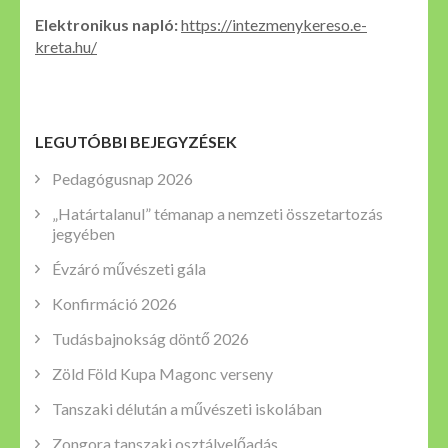
Elektronikus napló:
https://intezmenykereso.e-
kreta.hu/
LEGUTÓBBI BEJEGYZÉSEK
Pedagógusnap 2026
„Határtalanul” témanap a nemzeti összetartozás
jegyében
Évzáró művészeti gála
Konfirmáció 2026
Tudásbajnokság döntő 2026
Zöld Föld Kupa Magonc verseny
Tanszaki délután a művészeti iskolában
Zongora tanszaki osztályelőadás