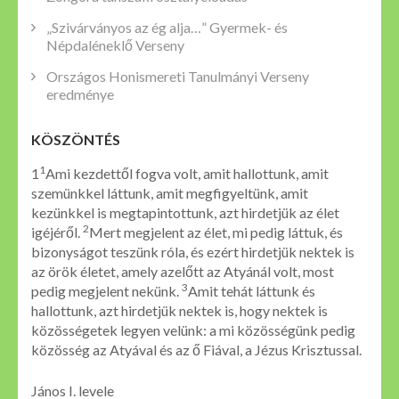
„Szivárványos az ég alja…” Gyermek- és
Népdaléneklő Verseny
Országos Honismereti Tanulmányi Verseny
eredménye
KÖSZÖNTÉS
1
1
Ami kezdettől fogva volt, amit hallottunk, amit
szemünkkel láttunk, amit megfigyeltünk, amit
kezünkkel is megtapintottunk, azt hirdetjük az élet
2
igéjéről.
Mert megjelent az élet, mi pedig láttuk, és
bizonyságot teszünk róla, és ezért hirdetjük nektek is
az örök életet, amely azelőtt az Atyánál volt, most
3
pedig megjelent nekünk.
Amit tehát láttunk és
hallottunk, azt hirdetjük nektek is, hogy nektek is
közösségetek legyen velünk: a mi közösségünk pedig
közösség az Atyával és az ő Fiával, a Jézus Krisztussal.
János I. levele