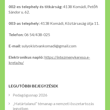
002-es telephely és titkárság:
4138 Komádi, Petőfi
Sándor u. 62.
003-as telephely:
4138 Komádi, Köztársaság útja 11.
Telefon:
06 54/438-025
E-mail:
sulyokistvankomadi@gmail.com
Elektronikus napló:
https://intezmenykereso.e-
kreta.hu/
LEGUTÓBBI BEJEGYZÉSEK
Pedagógusnap 2026
„Határtalanul” témanap a nemzeti összetartozás
jegyében