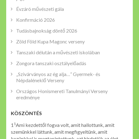
Évzáró művészeti gála
Konfirmáció 2026
Tudásbajnokság döntő 2026
Zöld Föld Kupa Magonc verseny
Tanszaki délután a művészeti iskolában
Zongora tanszaki osztályelőadás
„Szivárványos az ég alja…” Gyermek- és
Népdaléneklő Verseny
Országos Honismereti Tanulmányi Verseny
eredménye
KÖSZÖNTÉS
1
1
Ami kezdettől fogva volt, amit hallottunk, amit
szemünkkel láttunk, amit megfigyeltünk, amit
kezünkkel is megtapintottunk, azt hirdetjük az élet