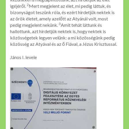
2
igéjéről.
Mert megjelent az élet, mi pedig láttuk, és
bizonyságot teszünk róla, és ezért hirdetjük nektek is
az örök életet, amely azelőtt az Atyánál volt, most
3
pedig megjelent nekünk.
Amit tehát láttunk és
hallottunk, azt hirdetjük nektek is, hogy nektek is
közösségetek legyen velünk: a mi közösségünk pedig
közösség az Atyával és az ő Fiával, a Jézus Krisztussal.
János I. levele